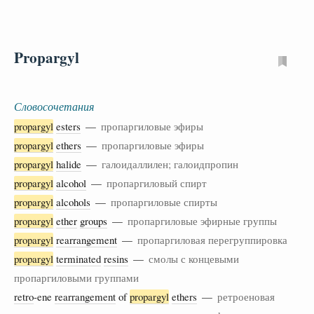
Propargyl
Словосочетания
propargyl
esters
—
пропаргиловые эфиры
propargyl
ethers
—
пропаргиловые эфиры
propargyl
halide
—
галоидаллилен; галоидпропин
propargyl
alcohol
—
пропаргиловый спирт
propargyl
alcohols
—
пропаргиловые спирты
propargyl
ether
groups
—
пропаргиловые эфирные группы
propargyl
rearrangement
—
пропаргиловая перегруппировка
propargyl
terminated
resins
—
смолы с концевыми
пропаргиловыми группами
retro
-ene
rearrangement
of
propargyl
ethers
—
ретроеновая