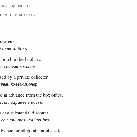
пки горючего
пленный вексель
new car.
й автомобиль.
for a hundred dollars.
ров новый костюм.
ed by a private collector.
тный коллекционер.
 in advance from the box office.
сти заранее в кассе.
 at a substantial discount.
со значительной скидкой.
dvance for all goods purchased.