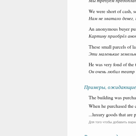
Мы требуем предоплат
We were short of cash, s
Нам не хватало денег,
An anonymous buyer pur
Картину приобрёл ано
These small parcels of l
Эти маленькие земель
He was very fond of the 
Он очень любил театр 
Примеры, ожидающие
The building was purchas
When he purchased the c
...luxury goods that are
Для того чтобы добавить вари