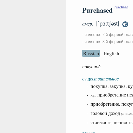
Purchased
purchase
|ˈpɜːtʃəst|
амер.
- является 2-й формой глаг
- является 3-й формой глаг
Russian
English
покупной
существительное
- покупка; закупка, к
-
приобретение не
юр.
- приобретение, поку
- годовой доход
(с земл
- стоимость, ценность
глагол