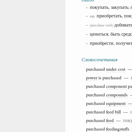
- покупать, закупать;
-
приобретать, пок
юр.
-
добивать
(
purchase with
)
- цениться, быть сре
- приобрести, получит
Словосочетания
purchased
under
cost
power
is purchased —
purchased
component
pa
purchased
compounds
purchased
equipment
purchased
feed
bill
—
purchased
feed
—
пок
purchased
feedingstuffs