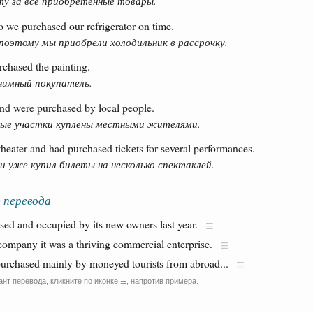
у за все приобретённые товары.
o we purchased our refrigerator on time.
 поэтому мы приобрели холодильник в рассрочку.
chased the painting.
нимный покупатель.
and were purchased by local people.
ные участки куплены местными жителями.
theater and had purchased tickets for several performances.
и уже купил билеты на несколько спектаклей.
 перевода
ed and occupied by its new owners last year.
ompany it was a thriving commercial enterprise.
 purchased mainly by moneyed tourists from abroad...
ант перевода, кликните по иконке
, напротив примера.
☰