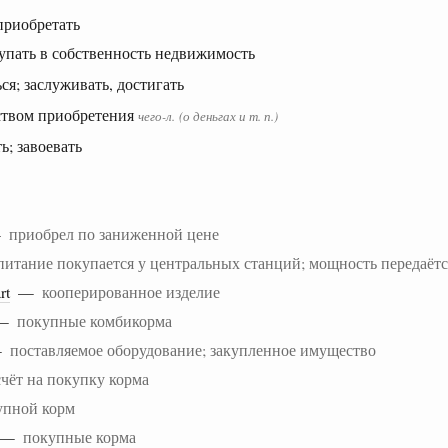
 приобретать
упать в собственность недвижимость
ся; заслуживать, достигать
дством приобретения
чего-л.
(о деньгах и
т.
п.
)
ь; завоевать
—
приобрел по заниженной цене
питание покупается у центральных станций; мощность передаётс
rt
—
кооперированное изделие
—
покупные комбикорма
—
поставляемое оборудование; закупленное имущество
счёт на покупку корма
упной корм
—
покупные корма