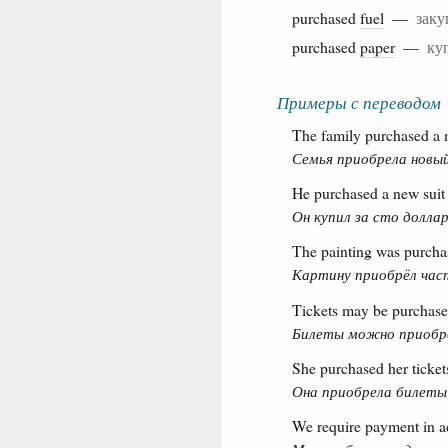
purchased
fuel
—
заку
purchased
paper
—
ку
Примеры с переводом
The family purchased a 
Семья приобрела новы
He purchased a new suit 
Он купил за сто долла
The painting was purchas
Картину приобрёл час
Tickets may be purchased
Билеты можно приобре
She purchased her tickets
Она приобрела билеты 
We require payment in a