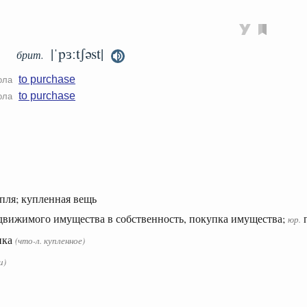
|ˈpɜːtʃəst|
брит.
to purchase
ола
to purchase
ола
упля; купленная вещь
движимого имущества в собственность, покупка имущества;
п
юр.
пка
(
что-л.
купленное)
и)