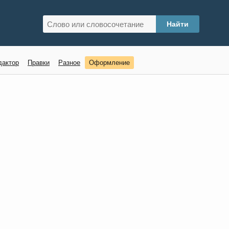
дактор
Правки
Разное
Оформление