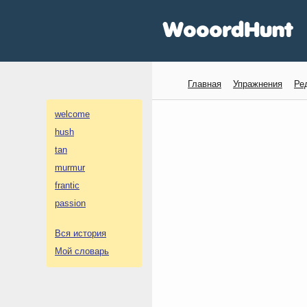
Главная
Упражнения
Ре
welcome
hush
tan
murmur
frantic
passion
Вся история
Мой словарь