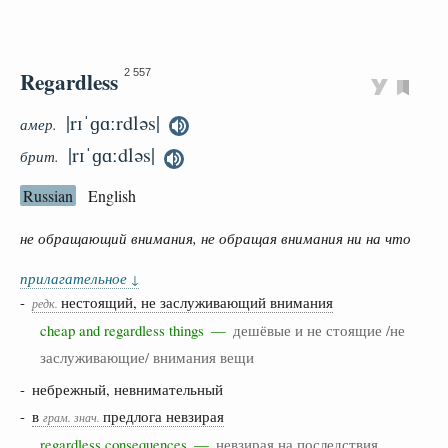
Regardless
2 557
|rɪˈɡɑːrdləs|
амер.
|rɪˈɡɑːdləs|
брит.
Russian
English
не обращающий внимания, не обращая внимания ни на что
прилагательное
↓
-
нестоящий, не заслуживающий внимания
редк.
cheap and regardless things —
дешёвые и не стоящие /не
заслуживающие/ внимания вещи
- небрежный, невнимательный
-
в
предлога невзирая
грам.
знач.
regardless consequences —
невзирая на последствия