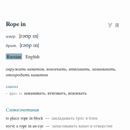
Rope in
|rəʊp ɪn|
амер.
|rəʊp ɪn|
брит.
Russian
English
окружать канатом, вовлекать, втягивать, заманивать,
отгородить канатом
глагол
-
заманивать, втягивать, вовлекать
фраз.
гл.
Словосочетания
to
place
rope
in
block
—
закладывать трос в блок
reeve
a
rope
in an eye —
запасовывать канат в отверстие