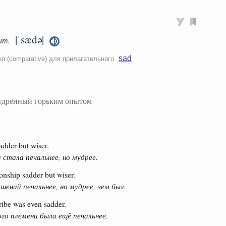
|ˈsædə|
ит.
sad
еп.(comparative) для прилагательного
удрённый горьким опытом
adder but wiser.
 стала печальнее, но мудрее.
onship sadder but wiser.
шений печальнее, но мудрее, чем был.
tribe was even sadder.
го племени была ещё печальнее.