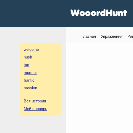
Главная
Упражнения
Ре
welcome
hush
tan
murmur
frantic
passion
Вся история
Мой словарь