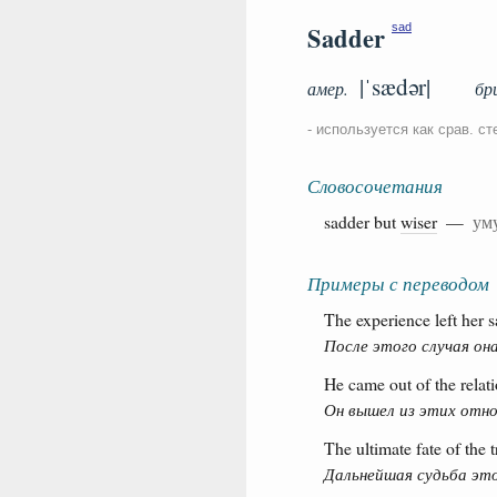
Sadder
sad
|ˈsædər|
амер.
бр
- используется как срав. ст
Словосочетания
sadder but
wiser
—
ум
Примеры с переводом
The experience left her s
После этого случая она
He came out of the relati
Он вышел из этих отно
The ultimate fate of the 
Дальнейшая судьба это