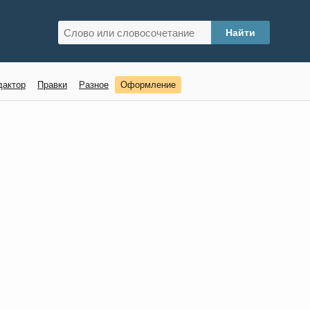
дактор
Правки
Разное
Оформление