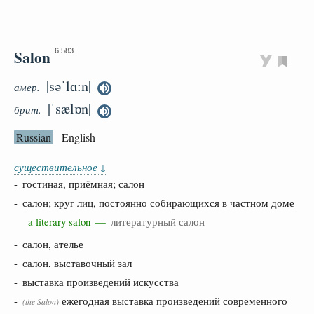
Salon
6 583
|səˈlɑːn|
амер.
|ˈsælɒn|
брит.
Russian
English
существительное
↓
- гостиная, приёмная; салон
-
салон; круг лиц, постоянно собирающихся в частном доме
a literary salon —
литературный салон
- салон, ателье
- салон, выставочный зал
- выставка произведений искусства
-
ежегодная выставка произведений современного
(the Salon)