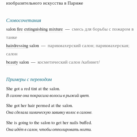
изобразительного искусства в Париже
Словосочетания
salon
fire
extinguishing
mixture
—
смесь для борьбы с пожаром в
танке
hairdressing
salon —
парикмахерский салон; парикмахерская;
салон
beauty
salon —
косметический салон /кабинет/
Примеры с переводом
She got a red tint at the salon.
В салоне она покрасила волосы в рыжий цвет.
She got her hair permed at the salon.
Она сделала химическую завивку волос в салоне.
She is going to the salon to get her nails buffed.
Она идёт в салон, чтобы отполировать ногти.