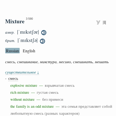
Mixture
3 590
|ˈmɪkstʃər|
амер.
|ˈmɪkstʃə|
брит.
Russian
English
смесь, смешивание, микстура, месиво, смешивать, мешать
существительное
↓
-
смесь
explosive mixture —
взрывчатая смесь
rich mixture —
густая смесь
without mixture —
без примеси
the family is an odd mixture —
эта семья представляет собой
любопытную смесь (разных характеров)