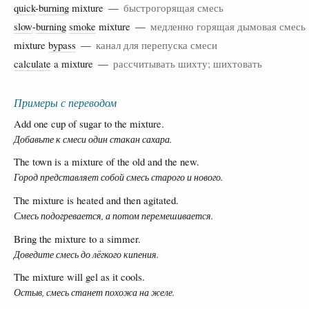
quick
-
burning
mixture —
быстрогорящая смесь
slow
-
burning
smoke
mixture —
медленно горящая дымовая смесь
mixture
bypass
—
канал для перепуска смеси
calculate
a mixture —
рассчитывать шихту; шихтовать
Примеры с переводом
Add one cup of sugar to the mixture.
Добавьте к смеси один стакан сахара.
The town is a mixture of the old and the new.
Город представляет собой смесь старого и нового.
The mixture is heated and then agitated.
Смесь подогревается, а потом перемешивается.
Bring the mixture to a simmer.
Доведите смесь до лёгкого кипения.
The mixture will gel as it cools.
Остыв, смесь станет похожа на желе.