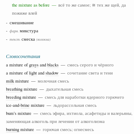
the mixture as before —
всё то же самое; ≅ тех же щей, да
пожиже влей
- смешивание
-
микстура
фарм.
-
смеска
текст.
(волокна)
Словосочетания
a mixture of
grays
and
blacks
—
смесь серого и чёрного
a mixture of
light
and
shadow
—
сочетание света и тени
milk
mixture —
молочная смесь
breathing
mixture —
дыхательная смесь
breeding
mixture —
смесь для наработки ядерного горючего
ice-and-
brine
mixture —
льдорассольная смесь
bum's mixture —
смесь эфира, ихтиола, асафетиды и валерьяны,
заменяющая алкоголь при лечении от алкоголизма
burning
mixture —
горючая смесь; огнесмесь