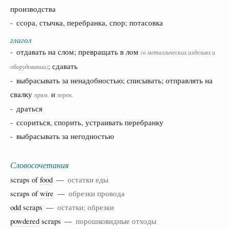
производства
- ссора, стычка, перебранка, спор; потасовка
глагол
- отдавать на слом; превращать в лом
(о металлических изделиях и
; сдавать
оборудовании)
- выбрасывать за ненадобностью; списывать; отправлять на
свалку
и
прям.
перен.
- драться
- ссориться, спорить, устраивать перебранку
- выбрасывать за негодностью
Словосочетания
scraps of
food
—
остатки еды
scraps of
wire
—
обрезки провода
odd scraps —
остатки; обрезки
powdered
scraps —
порошковидные отходы