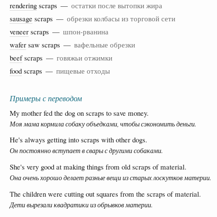
rendering
scraps —
остатки после вытопки жира
sausage
scraps —
обрезки колбасы из торговой сети
veneer
scraps —
шпон-рванина
wafer
saw scraps —
вафельные обрезки
beef
scraps —
говяжьи отжимки
food
scraps —
пищевые отходы
Примеры с переводом
My mother fed the dog on scraps to save money.
Моя мама кормила собаку объедками, чтобы сэкономить деньги.
He's always getting into scraps with other dogs.
Он постоянно вступает в свары с другими собаками.
She's very good at making things from old scraps of material.
Она очень хорошо делает разные вещи из старых лоскутков материи.
The children were cutting out squares from the scraps of material.
Дети вырезали квадратики из обрывков материи.