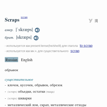
Scraps
scrap
|ˈskræps|
амер.
|skræps|
брит.
to scrap
- используется как present tense(he/she/it) для глагола
scrap
- используется как мн.ч. для существительного
Russian
English
обрывок
существительное
- клочок, кусочек, обрывок, обрезок
-
объедки, остатки
(
scraps
)
(пищи)
-
шкварки
(
scraps
)
- металлический лом, скрап, металлические отходы