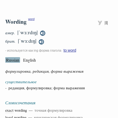
Wording
word
|ˈwɜːrdɪŋ|
амер.
|ˈwɜːdɪŋ|
брит.
to word
- используется как ing форма глагола
Russian
English
формулировка, редакция, форма выражения
существительное
- редакция, формулировка; форма выражения
Словосочетания
exact
wording —
точная формулировка
legal
wording —
юридическая формулировка