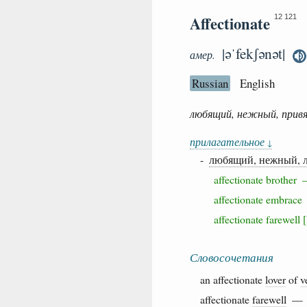
Affectionate
12 121
|əˈfekʃənət|
амер.
Russian
English
любящий, нежный, прив
прилагательное
↓
-
любящий, нежный, 
affectionate brothe
affectionate embra
affectionate farewel
Словосочетания
an affectionate
lover
of
v
affectionate
farewell