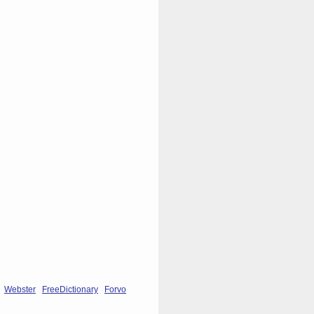
Webster
FreeDictionary
Forvo