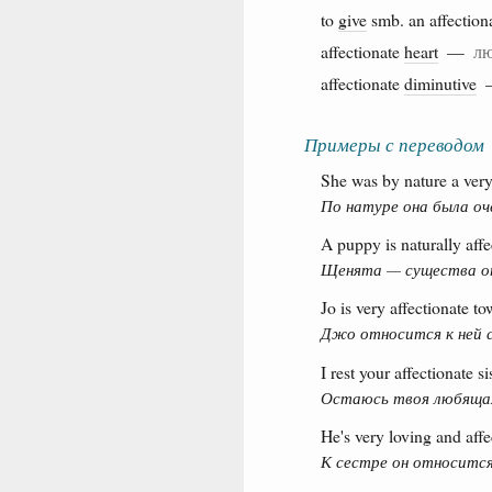
to
give
smb. an affection
affectionate
heart
—
лю
affectionate
diminutive
Примеры с переводом
She was by nature a very
По натуре она была оч
A puppy is naturally affe
Щенята — существа от
Jo is very affectionate to
Джо относится к ней 
I rest your affectionate si
Остаюсь твоя любящая
He's very loving and affec
К сестре он относитс