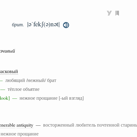
|əˈfekʃ(ə)nət|
брит.
язчивый
ласковый
r —
любящий /нежный/ брат
ce —
тёплое объятие
l [look] —
нежное прощание [-ый взгляд]
enerable
antiquity
—
восторженный любитель почтенной старин
—
нежное прощание