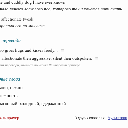
ate and cuddly dog I have ever known.
ечала такого ласкового пса, которого так и хочется потискать.
 affectionate tweak.
репала его по макушке.
 перевода
ho gives hugs and kisses freely...
s affectionate then aggressive, silent then outspoken.
ант перевода, кликните по иконке
, напротив примера.
☰
ные слова
во, нежно
ежность
сковый, холодный, сдержанный
вить пример
В других словарях:
Мультитран