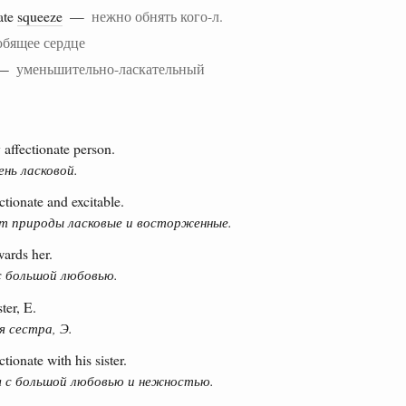
ate
squeeze
—
нежно обнять кого-л.
бящее сердце
—
уменьшительно-ласкательный
 affectionate person.
ень ласковой.
ctionate and excitable.
 природы ласковые и восторженные.
wards her.
с большой любовью.
ster, E.
 сестра, Э.
tionate with his sister.
я с большой любовью и нежностью.