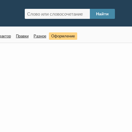
дактор
Правки
Разное
Оформление