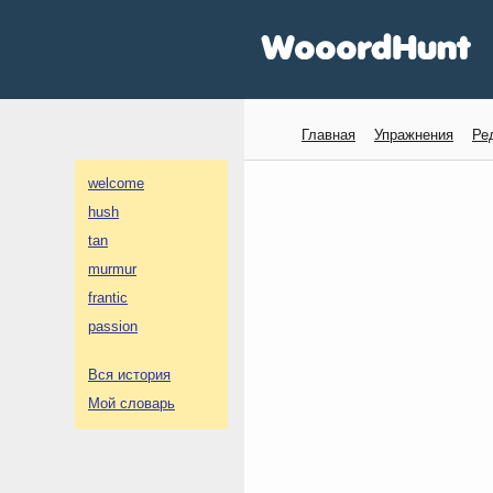
Главная
Упражнения
Ре
welcome
hush
tan
murmur
frantic
passion
Вся история
Мой словарь