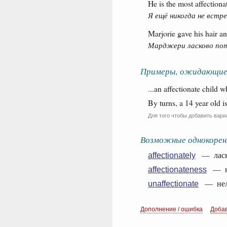
He is the most affection
Я ещё никогда не встр
Marjorie gave his hair an
Марджери ласково пот
Примеры, ожидающие
...an affectionate child w
By turns, a 14 year old i
Для того чтобы добавить вари
Возможные однокорен
— ласко
affectionately
— н
affectionateness
— нела
unaffectionate
Дополнение / ошибка
Доба