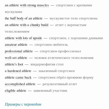
an athlete
with
strong
muscles
—
спортсмен с крепкими
мускулами
the
buff
body
of an athlete —
мускулистое тело спортсмена
an athlete
with
a
chunky
build
—
атлет с коренастым
телосложением
athlete
with
lots
of
upside
—
спортсмен, с хорошими данными
amateur
athlete —
спортсмен-любитель
professional
athlete —
спортсмен-профессионал
well
-set athlete —
человек атлетического телосложения
athlete's
foot
—
эпидермофития стоп
a
hardened
athlete —
закаленный спортсмен
athlete
came
back
—
спортсмен обрёл прежнюю форму
accomplished
athlete —
результативный атлет
eligible
athlete —
заявленный участник
Примеры с переводом