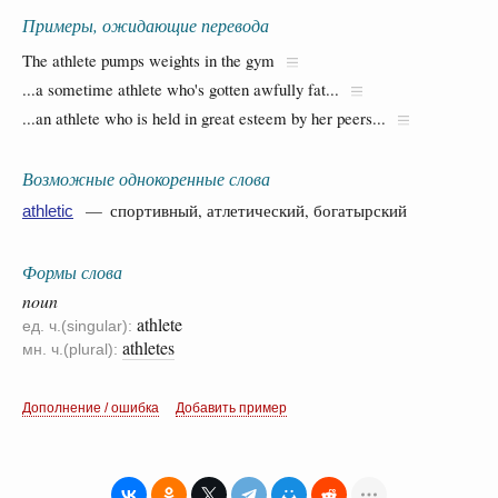
Примеры, ожидающие перевода
The athlete pumps weights in the gym
...a sometime athlete who's gotten awfully fat...
...an athlete who is held in great esteem by her peers...
Возможные однокоренные слова
— спортивный, атлетический, богатырский
athletic
Формы слова
noun
athlete
ед. ч.(singular):
athletes
мн. ч.(plural):
Дополнение / ошибка
Добавить пример