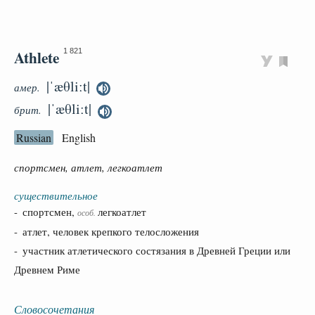
Athlete
1 821
|ˈæθliːt|
амер.
|ˈæθliːt|
брит.
Russian
English
спортсмен, атлет, легкоатлет
существительное
- спортсмен,
легкоатлет
особ.
- атлет, человек крепкого телосложения
- участник атлетического состязания в Древней Греции или
Древнем Риме
Словосочетания