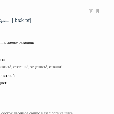
|ˈbæk ɒf|
брит.
ать, затыловывать
ать
яжись!, отстань!, отцепись!, отвали!
попятный
длять
—
соскок двойное сальто назад согнувшись