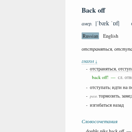
Back off
|ˈbæk ˈɒf|
амер.
Russian
English
отстраняться, отступ
глагол
↓
-
отстраняться, отступ
back off! —
сл. отв
- отступать; идти на 
-
тормозить, заме
разг.
- изгибаться назад
Словосочетания
double
pike
back
off 