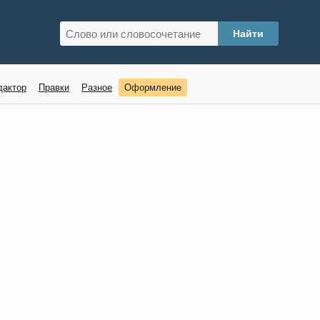
дактор
Правки
Разное
Оформление