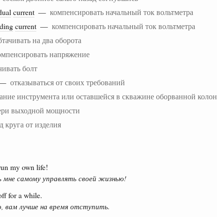
dual
current
—
компенсировать начальный ток вольтметра
nding
current
—
компенсировать начальный ток вольтметра
бтачивать на два оборота
омпенсировать напряжение
чивать болт
—
отказываться от своих требований
ание инструмента или оставшейся в скважине оборванной коло
ери выходной мощности
д круга от изделия
run my own life!
ь мне самому управлять своей жизнью!
ff for a while.
, вам лучше на время отступить.