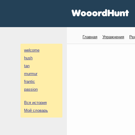
Главная
Упражнения
Ре
welcome
hush
tan
murmur
frantic
passion
Вся история
Мой словарь