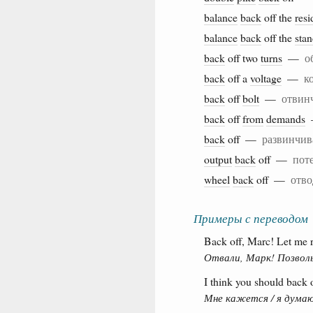
balance
back
off the
resi
balance
back
off the
sta
back
off two
turns
—
о
back
off a
voltage
—
к
back
off
bolt
—
отвин
back
off
from
demands
back
off —
развинчив
output
back
off —
пот
wheel
back
off —
отво
Примеры с переводом
Back off, Marc! Let me 
Отвали, Марк! Позвол
I think you should back o
Мне кажется / я думаю