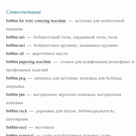
Словосочетания
bobbin for
wire
covering
machine
—
катушка для оплёточной
машины
bobbin net —
бобинетовый тюль; гардинный тюль; тюль
bobbin-net —
бобинетовое кружево; машинное кружево
bobbin oil —
веретённое масло
bobbin
papering
machine
—
станок для шлифования рельефных и
профильных изделий
bobbin peg —
шпилька для катушки; шпилька для бобины;
шпрынка
bobbin pin —
катушечное веретено-шпилька; катушечная
шпилька
bobbin
rack
—
державка для шпуль; бобинодержатель;
шпулярник
bobbin-
reel
—
мотовило
bobbin
removal
—
съём наработанных паковок; съём