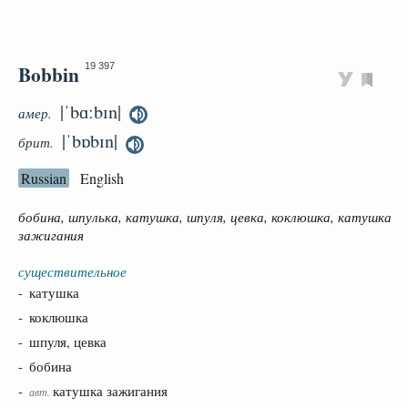
Bobbin
19 397
|ˈbɑːbɪn|
амер.
|ˈbɒbɪn|
брит.
Russian
English
бобина, шпулька, катушка, шпуля, цевка, коклюшка, катушка
зажигания
существительное
- катушка
- коклюшка
- шпуля, цевка
- бобина
-
катушка зажигания
авт.