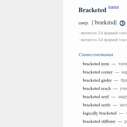
Bracketed
bracket
|ˈbrækɪtɪd|
амер.
- является 2-й формой глаг
- является 3-й формой глаг
Словосочетания
bracketed
term
—
член
bracketed
corner
—
ка
bracketed
girder
—
бр
bracketed
reach
—
уча
bracketed
serif
—
закр
bracketed
serifs
—
зас
logically
bracketed —
bracketed
stiffener
—
р