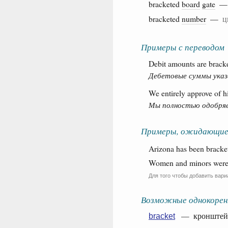
bracketed
board
gate
bracketed
number
—
ц
Примеры с переводом
Debit amounts are brack
Дебетовые суммы указ
We entirely approve of hi
Мы полностью одобряем
Примеры, ожидающие
Arizona has been bracket
Women and minors were br
Для того чтобы добавить вари
Возможные однокорен
— кронштейн, с
bracket