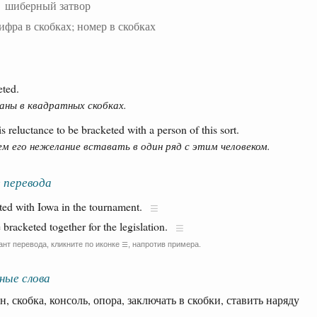
—
шиберный затвор
ифра в скобках; номер в скобках
eted.
аны в квадратных скобках.
s reluctance to be bracketed with a person of this sort.
 его нежелание вставать в один ряд с этим человеком.
 перевода
ed with Iowa in the tournament.
acketed together for the legislation.
ант перевода, кликните по иконке
, напротив примера.
☰
ные слова
кобка, консоль, опора, заключать в скобки, ставить наряду