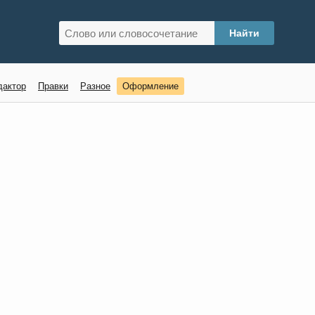
дактор
Правки
Разное
Оформление