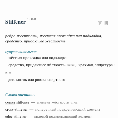
Stiffener
19 028
ребро жесткости, жесткая прокладка или подкладка,
средство, придающее жесткость
существительное
- жёсткая прокладка или подкладка
- средство, придающее жёсткость
; крахмал, аппретура
(ткани)
и
т. п.
-
глоток или рюмка спиртного
разг.
Словосочетания
corner
stiffener —
элемент жёсткости угла
cross
-stiffener —
поперечный подкрепляющий элемент
edge
stiffener —
краевой подкрепляющий элемент