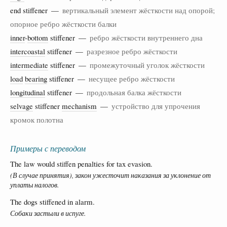
end stiffener —
вертикальный элемент жёсткости над опорой;
опорное ребро жёсткости балки
inner
-
bottom
stiffener —
ребро жёсткости внутреннего дна
intercoastal
stiffener —
разрезное ребро жёсткости
intermediate
stiffener —
промежуточный уголок жёсткости
load
bearing
stiffener —
несущее ребро жёсткости
longitudinal
stiffener —
продольная балка жёсткости
selvage
stiffener
mechanism
—
устройство для упрочения
кромок полотна
Примеры с переводом
The law would stiffen penalties for tax evasion.
(В случае принятия), закон ужесточит наказания за уклонение от
уплаты налогов.
The dogs stiffened in alarm.
Собаки застыли в испуге.