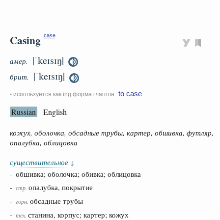
Casing
case
|ˈkeɪsɪŋ|
амер.
|ˈkeɪsɪŋ|
брит.
to case
- используется как ing форма глагола
Russian
English
кожух, оболочка, обсадные трубы, картер, обшивка, футляр,
опалубка, облицовка
существительное
↓
-
обшивка; оболочка; обивка; облицовка
-
опалубка, покрытие
стр.
-
обсадные трубы
горн.
-
станина, корпус; картер; кожух
тех.