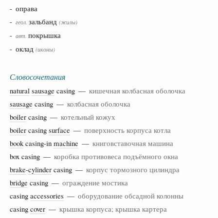
- оправа
-
зальбанд
геол.
(жилы)
-
покрышка
авт.
- оклад
(иконы)
Словосочетания
natural
sausage
casing —
кишечная колбасная оболочка
sausage
casing —
колбасная оболочка
boiler
casing —
котельный кожух
boiler
casing
surface
—
поверхность корпуса котла
book
casing-in
machine
—
книговставочная машина
box casing —
коробка противовеса подъёмного окна
brake
-
cylinder
casing —
корпус тормозного цилиндра
bridge
casing —
ограждение мостика
casing
accessories
—
оборудование обсадной колонны
casing
cover
—
крышка корпуса; крышка картера