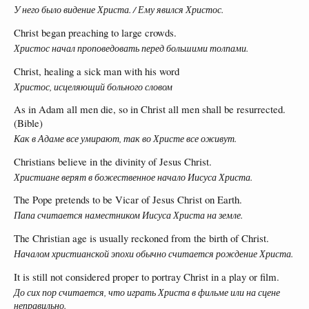
У него было видение Христа. / Ему явился Христос.
Christ began preaching to large crowds.
Христос начал проповедовать перед большими толпами.
Christ, healing a sick man with his word
Христос, исцеляющий больного словом
As in Adam all men die, so in Christ all men shall be resurrected.
(Bible)
Как в Адаме все умирают, так во Христе все оживут.
Christians believe in the divinity of Jesus Christ.
Христиане верят в божественное начало Иисуса Христа.
The Pope pretends to be Vicar of Jesus Christ on Earth.
Папа считается наместником Иисуса Христа на земле.
The Christian age is usually reckoned from the birth of Christ.
Началом христианской эпохи обычно считается рождение Христа.
It is still not considered proper to portray Christ in a play or film.
До сих пор считается, что играть Христа в фильме или на сцене
неправильно.