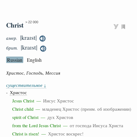
Christ
> 22 000
|kraɪst|
амер.
|kraɪst|
брит.
Russian
English
Христос, Господь, Мессия
существительное
↓
-
Христос
Jesus Christ —
Иисус Христос
Christ child —
младенец Христос (преим. об изображении)
spirit of Christ —
дух Христов
from the Lord Jesus Christ —
от господа Иисуса Христа
Christ is risen! —
Христос воскрес!