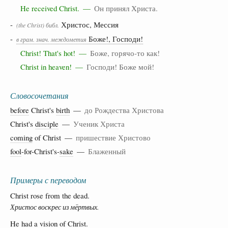
He received Christ. —
Он принял Христа.
-
Христос, Мессия
(the Christ) библ.
-
Боже!, Господи!
в грам. знач. междометия
Christ! That's hot! —
Боже, горячо-то как!
Christ in heaven! —
Господи! Боже мой!
Словосочетания
before
Christ's
birth
—
до Рождества Христова
Christ's
disciple
—
Ученик Христа
coming
of Christ —
пришествие Христово
fool
-for-Christ's-
sake
—
Блаженный
Примеры с переводом
Christ rose from the dead.
Христос воскрес из мёртвых.
He had a vision of Christ.