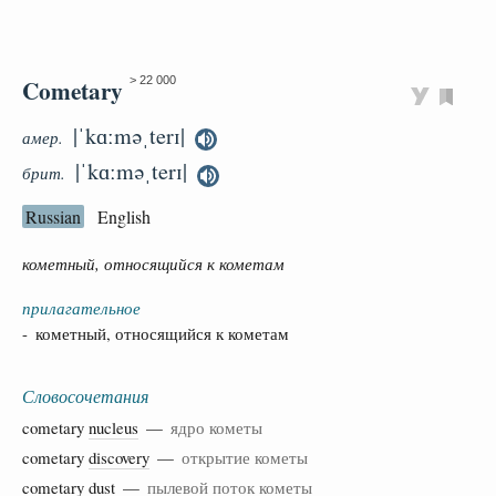
Cometary
> 22 000
|ˈkɑːməˌterɪ|
амер.
|ˈkɑːməˌterɪ|
брит.
Russian
English
кометный, относящийся к кометам
прилагательное
- кометный, относящийся к кометам
Словосочетания
cometary
nucleus
—
ядро кометы
cometary
discovery
—
открытие кометы
cometary
dust
—
пылевой поток кометы