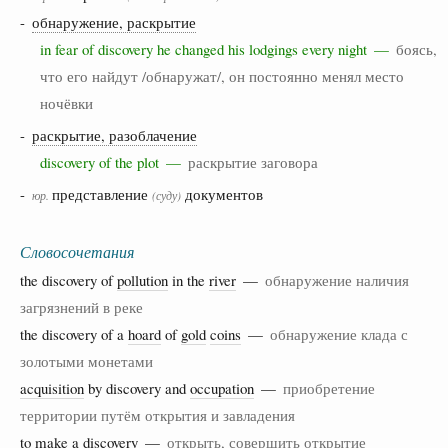
-
обнаружение, раскрытие
in fear of discovery he changed his lodgings every night —
боясь,
что его найдут /обнаружат/, он постоянно менял место
ночёвки
-
раскрытие, разоблачение
discovery of the plot —
раскрытие заговора
-
представление
документов
юр.
(суду)
Словосочетания
the discovery of
pollution
in the
river
—
обнаружение наличия
загрязнений в реке
the discovery of a
hoard
of
gold
coins
—
обнаружение клада с
золотыми монетами
acquisition
by discovery and
occupation
—
приобретение
территории путём открытия и завладения
to
make
a discovery —
открыть, совершить открытие