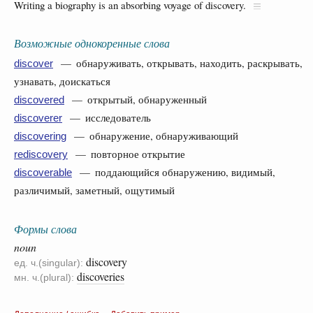
Writing a biography is an absorbing voyage of discovery.
Возможные однокоренные слова
— обнаруживать, открывать, находить, раскрывать,
discover
узнавать, доискаться
— открытый, обнаруженный
discovered
— исследователь
discoverer
— обнаружение, обнаруживающий
discovering
— повторное открытие
rediscovery
— поддающийся обнаружению, видимый,
discoverable
различимый, заметный, ощутимый
Формы слова
noun
discovery
ед. ч.(singular):
discoveries
мн. ч.(plural):