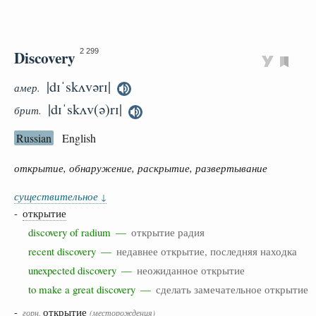
Discovery
2 299
|dɪˈskʌvərɪ|
амер.
|dɪˈskʌv(ə)rɪ|
брит.
Russian
English
открытие, обнаружение, раскрытие, развертывание
существительное
↓
-
открытие
discovery of radium —
открытие радия
recent discovery —
недавнее открытие, последняя находка
unexpected discovery —
неожиданное открытие
to make a great discovery —
сделать замечательное открытие
-
открытие
горн.
(месторождения)