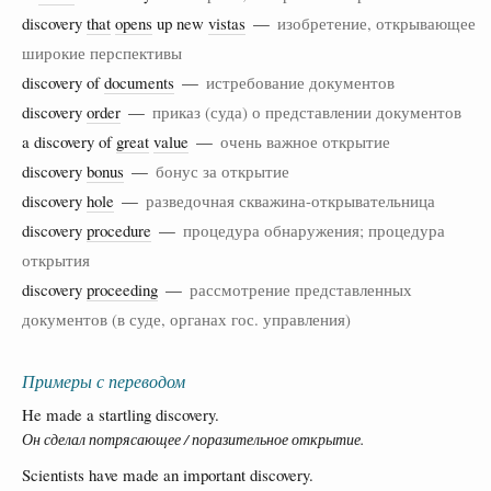
discovery
that
opens
up new
vistas
—
изобретение, открывающее
широкие перспективы
discovery of
documents
—
истребование документов
discovery
order
—
приказ (суда) о представлении документов
a discovery of
great
value
—
очень важное открытие
discovery
bonus
—
бонус за открытие
discovery
hole
—
разведочная скважина-открывательница
discovery
procedure
—
процедура обнаружения; процедура
открытия
discovery
proceeding
—
рассмотрение представленных
документов (в суде, органах гос. управления)
Примеры с переводом
He made a startling discovery.
Он сделал потрясающее / поразительное открытие.
Scientists have made an important discovery.