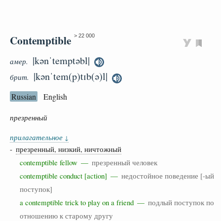
Contemptible
> 22 000
|kənˈtemptəbl|
амер.
|kənˈtem(p)tɪb(ə)l|
брит.
Russian
English
презренный
прилагательное
↓
-
презренный, низкий, ничтожный
contemptible fellow —
презренный человек
contemptible conduct [action] —
недостойное поведение [-ый
поступок]
a contemptible trick to play on a friend —
подлый поступок по
отношению к старому другу