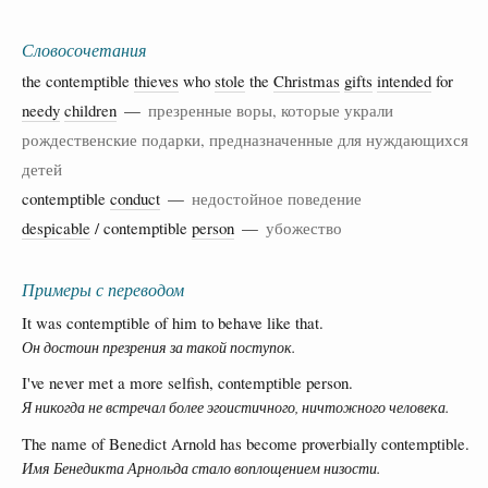
Словосочетания
the contemptible
thieves
who
stole
the
Christmas
gifts
intended
for
needy
children
—
презренные воры, которые украли
рождественские подарки, предназначенные для нуждающихся
детей
contemptible
conduct
—
недостойное поведение
despicable
/ contemptible
person
—
убожество
Примеры с переводом
It was contemptible of him to behave like that.
Он достоин презрения за такой поступок.
I've never met a more selfish, contemptible person.
Я никогда не встречал более эгоистичного, ничтожного человека.
The name of Benedict Arnold has become proverbially contemptible.
Имя Бенедикта Арнольда стало воплощением низости.