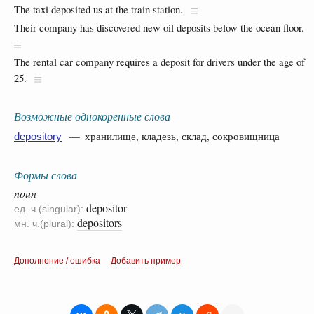
The taxi deposited us at the train station.
Their company has discovered new oil deposits below the ocean floor.
The rental car company requires a deposit for drivers under the age of
25.
Возможные однокоренные слова
— хранилище, кладезь, склад, сокровищница
depository
Формы слова
noun
depositor
ед. ч.(singular):
depositors
мн. ч.(plural):
Дополнение / ошибка
Добавить пример