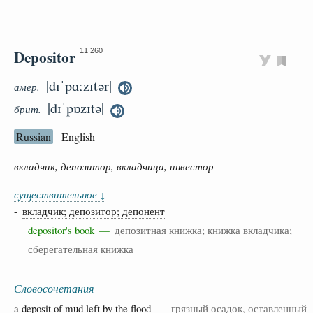
Depositor
11 260
|dɪˈpɑːzɪtər|
амер.
|dɪˈpɒzɪtə|
брит.
Russian
English
вкладчик, депозитор, вкладчица, инвестор
существительное
↓
-
вкладчик; депозитор; депонент
depositor's book —
депозитная книжка; книжка вкладчика;
сберегательная книжка
Словосочетания
a
deposit
of mud
left
by the
flood
—
грязный осадок, оставленный