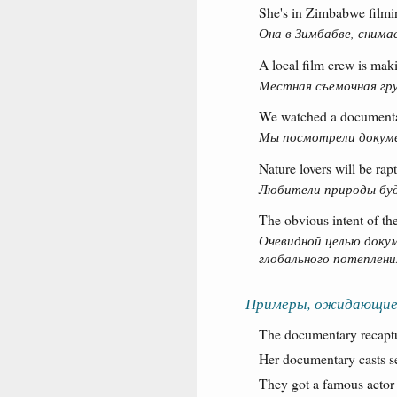
She's in Zimbabwe filmi
Она в Зимбабве, снима
A local film crew is ma
Местная съемочная гр
We watched a documentar
Мы посмотрели докуме
Nature lovers will be ra
Любители природы буд
The obvious intent of t
Очевидной целью доку
глобального потеплени
Примеры, ожидающие
The documentary recaptur
Her documentary casts se
They got a famous actor 