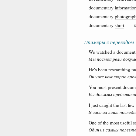
documentary
informatio
documentary
photograph
documentary
short
—
Примеры с переводом
We watched a documentary
Мы посмотрели докуме
He's been researching ma
Он уже некоторое вре
You must present docume
Вы должны представит
I just caught the last fe
Я застал лишь последн
One of the most useful 
Один из самых полезн