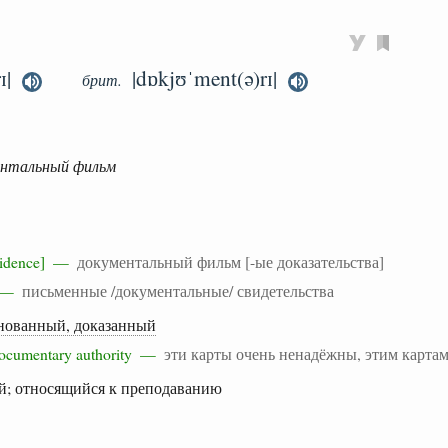
ɪ|
|dɒkjʊˈment(ə)rɪ|
брит.
ентальный фильм
evidence] —
документальный фильм [-ые доказательства]
d —
письменные /документальные/ свидетельства
нованный, доказанный
documentary authority —
эти карты очень ненадёжны, этим картам
й; относящийся к преподаванию