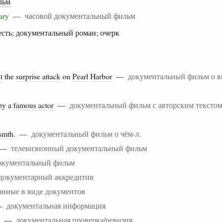
льм
ntary —
часовой документальный фильм
есть; документальный роман; очерк
t
the
surprise
attack
on
Pearl
Harbor
—
документальный фильм о в
by a
famous
actor
—
документальный фильм с авторским текстом
smth
. —
документальный фильм о чём-л.
y —
телевизионный документальный фильм
окументальный фильм
документарный аккредитив
анные в виде документов
—
документальная информация
—
документальная проверка/ревизия