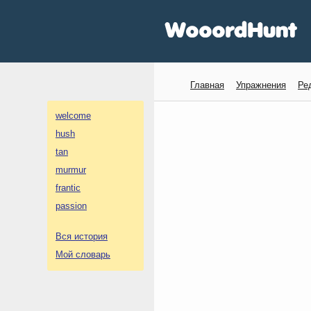
Главная
Упражнения
Ре
welcome
hush
tan
murmur
frantic
passion
Вся история
Мой словарь