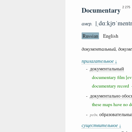
Documentary
2 275
|ˌdɑːkjʊˈmentr
амер.
Russian
English
документальный, докум
прилагательное
↓
-
документальный
documentary film [
documentary recor
-
документально обос
these maps have no 
-
образовательны
редк.
существительное
↓