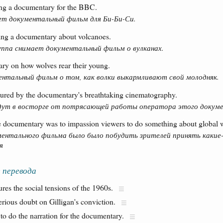
ng a documentary for the BBC.
ет документальный фильм для Би-Би-Си.
king a documentary about volcanoes.
уппа снимает документальный фильм о вулканах.
y on how wolves rear their young.
нтальный фильм о том, как волки выкармливают свой молодняк.
ptured by the documentary's breathtaking cinematography.
ут в восторге от потрясающей работы оператора этого докуме
he documentary was to impassion viewers to do something about global
ментального фильма было было побудить зрителей принять какие
я
 перевода
es the social tensions of the 1960s.
rious doubt on Gilligan's conviction.
to do the narration for the documentary.