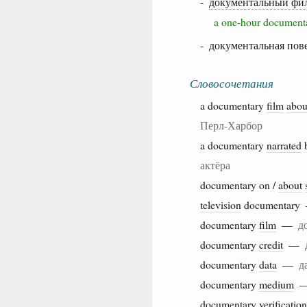
-
документальный фи
a one-hour docume
- документальная пов
Словосочетания
a documentary
film
abou
Перл-Харбор
a documentary
narrated
актёра
documentary on /
about
television
documentar
documentary
film
—
д
documentary
credit
—
documentary
data
—
д
documentary
medium
documentary
verification