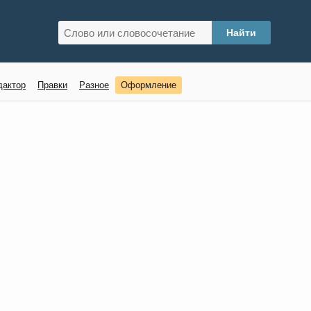
дактор
Правки
Разное
Оформление