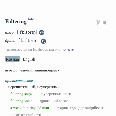
Faltering
falter
|ˈfɒltərɪŋ|
амер.
|ˈfɔːltərɪŋ|
брит.
to falter
- используется как ing форма глагола
Russian
English
нерешительный, запинающийся
прилагательное
↓
-
нерешительный, неуверенный
faltering steps —
неуверенные шаги
faltering voice —
дрожащий голос
a weak faltering old man —
старик, едва держащийся на
ногах от слабости