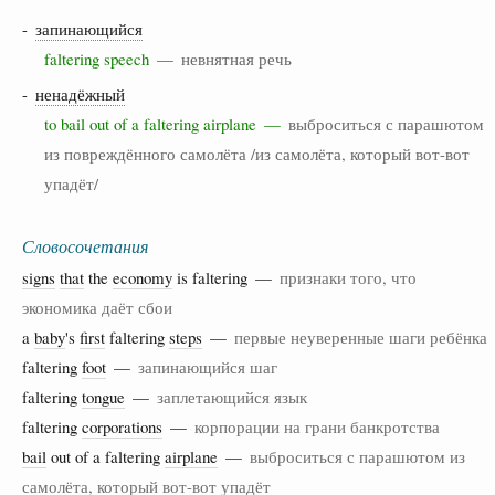
-
запинающийся
faltering speech —
невнятная речь
-
ненадёжный
to bail out of a faltering airplane —
выброситься с парашютом
из повреждённого самолёта /из самолёта, который вот-вот
упадёт/
Словосочетания
signs
that
the
economy
is faltering —
признаки того, что
экономика даёт сбои
a
baby
's
first
faltering
steps
—
первые неуверенные шаги ребёнка
faltering
foot
—
запинающийся шаг
faltering
tongue
—
заплетающийся язык
faltering
corporations
—
корпорации на грани банкротства
bail
out of a faltering
airplane
—
выброситься с парашютом из
самолёта, который вот-вот упадёт