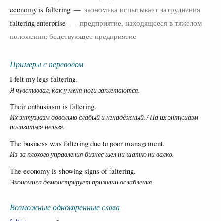
economy
is faltering —
экономика испытывает затруднения
faltering
enterprise
—
предприятие, находящееся в тяжелом
положении; бедствующее предприятие
Примеры с переводом
I felt my legs faltering.
Я чувствовал, как у меня ноги заплетаются.
Their enthusiasm is faltering.
Их энтузиазм довольно слабый и ненадёжный. / На их энтузиазм
полагаться нельзя.
The business was faltering due to poor management.
Из-за плохого управления бизнес шёл ни шатко ни валко.
The economy is showing signs of faltering.
Экономика демонстрирует признаки ослабления.
Возможные однокоренные слова