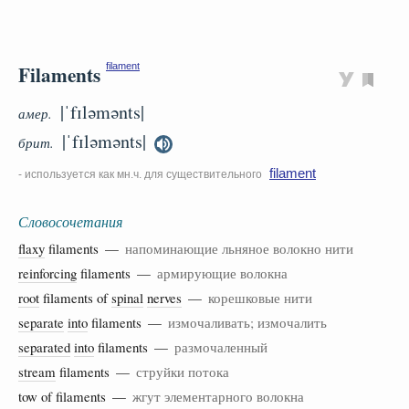
Filaments
filament
|ˈfɪləmənts|
амер.
|ˈfɪləmənts|
брит.
filament
- используется как мн.ч. для существительного
Словосочетания
flaxy
filaments —
напоминающие льняное волокно нити
reinforcing
filaments —
армирующие волокна
root
filaments of
spinal
nerves
—
корешковые нити
separate
into
filaments —
измочаливать; измочалить
separated
into
filaments —
размочаленный
stream
filaments —
струйки потока
tow of filaments —
жгут элементарного волокна