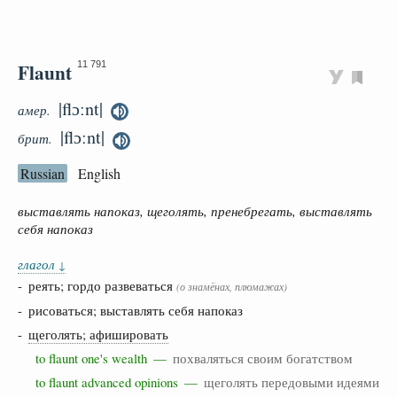
Flaunt
11 791
|flɔːnt|
амер.
|flɔːnt|
брит.
Russian
English
выставлять напоказ, щеголять, пренебрегать, выставлять
себя напоказ
глагол
↓
- реять; гордо развеваться
(о знамёнах, плюмажах)
- рисоваться; выставлять себя напоказ
-
щеголять; афишировать
to flaunt one's wealth —
похваляться своим богатством
to flaunt advanced opinions —
щеголять передовыми идеями