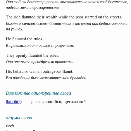
Она любила демонстрировать /выставлять на показ/ своё богатство,
надевая меха и драгоценности.
The rich flaunted their wealth while the poor starved on the streets.
Богатые кичились своим богатством, в то время как бедные голодали
на улицах.
He flaunted the rules.
К правилам он относился с презрением.
They openly flaunted the rules.
Они открыто пренебрегали правилами.
His behavior was an outrageous flaunt.
Его поведение было возмутительной бравадой.
Возможные однокоренные слова
— развевающийся, щегольской
flaunting
Формы слова
verb