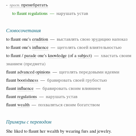
-
пренебрегать
прост.
to flaunt regulations —
нарушать устав
Словосочетания
to flaunt one's
erudition
—
выставлять свою эрудицию напоказ
to flaunt one's
influence
—
щеголять своей влиятельностью
to flaunt /
parade
one's
knowledge
(of a
subject
) —
хвастать своим
знанием (предмета)
flaunt
advanced
opinions
—
щеголять передовыми идеями
flaunt
boorishness
—
бравировать своей грубостью
flaunt
influence
—
бравировать своим влиянием
flaunt
regulations
—
нарушать устав
flaunt
wealth
—
похваляться своим богатством
Примеры с переводом
She liked to flaunt her wealth by wearing furs and jewelry.