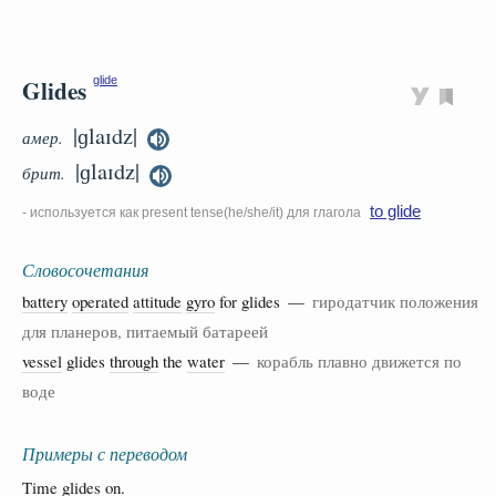
Glides
glide
|ɡlaɪdz|
амер.
|ɡlaɪdz|
брит.
to glide
- используется как present tense(he/she/it) для глагола
Словосочетания
battery
operated
attitude
gyro
for glides —
гиродатчик положения
для планеров, питаемый батареей
vessel
glides
through
the
water
—
корабль плавно движется по
воде
Примеры с переводом
Time glides on.