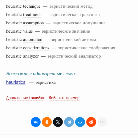
heuristic
technique
—
эвристический метод
heuristic
treatment
—
эвристическая трактовка
heuristic
assumption
—
эвристическое допущение
heuristic
value
—
эвристическое значение
heuristic
automaton
—
эвристический автомат
heuristic
considerations
—
эвристические соображения
heuristic
analyzer
—
эвристический анализатор
Возможные однокоренные слова
— эвристика
heuristics
Дополнение / ошибка
Добавить пример