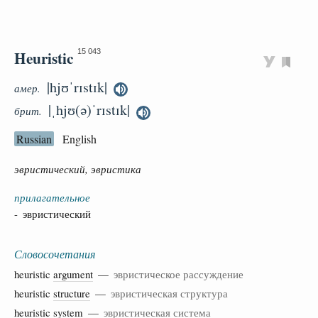
Heuristic
15 043
|hjʊˈrɪstɪk|
амер.
|ˌhjʊ(ə)ˈrɪstɪk|
брит.
Russian
English
эвристический, эвристика
прилагательное
- эвристический
Словосочетания
heuristic
argument
—
эвристическое рассуждение
heuristic
structure
—
эвристическая структура
heuristic
system
—
эвристическая система