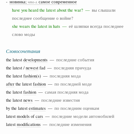
-
новинка;
самое современное
что-л.
have you heard the latest about the war? —
вы слышали
последнее сообщение о войне?
she wears the latest in hats —
её шляпки всегда последнее
слово моды
Словосочетания
the latest
developments
—
последние события
the latest /
newest
fad —
последняя причуда
the latest
fashion
(s) —
последняя мода
after
the latest
fashion
—
по последней моде
the latest
fashion
—
самая последняя мода
the latest
news
—
последние известия
by the latest
estimates
—
по последним оценкам
latest
models
of
cars
—
последние модели автомобилей
latest
modifications
—
последние изменения