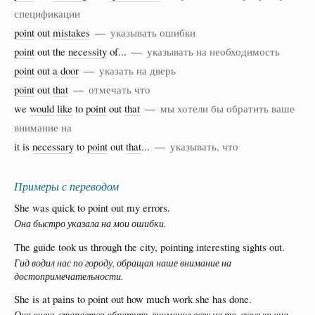
спецификации
point
out
mistakes
—
указывать ошибки
point
out the
necessity
of... —
указывать на необходимость
point
out a
door
—
указать на дверь
point
out
that
—
отмечать что
we
would
like
to
point
out
that
—
мы хотели бы обратить ваше
внимание на
it is
necessary
to
point
out
that
... —
указывать, что
Примеры с переводом
She was quick to point out my errors.
Она быстро указала на мои ошибки.
The guide took us through the city, pointing interesting sights out.
Гид водил нас по городу, обращая наше внимание на
достопримечательности.
She is at pains to point out how much work she has done.
Она очень старается обратить внимание всех на то, сколько она