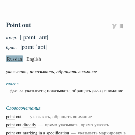
Point out
|ˈpɔɪnt ˈaʊt|
амер.
|pɔɪnt ˈaʊt|
брит.
Russian
English
указывать, показывать, обращать внимание
глагол
-
указывать; показывать; обращать
внимание
фраз.
гл.
(чье-
л.
)
Словосочетания
point
out —
указывать, обращать внимание
point
out
directly
—
прямо указывать; прямо указать
point
out
marking
in a
specification
—
указывать маркировку в