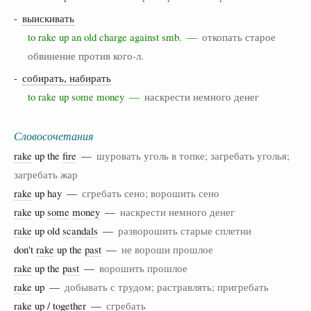
-
выискивать
to rake up an old charge against smb. —
откопать старое
обвинение против кого-л.
-
собирать, набирать
to rake up some money —
наскрести немного денег
Словосочетания
rake
up the
fire
—
шуровать уголь в топке; загребать уголья;
загребать жар
rake
up hay —
сгребать сено; ворошить сено
rake
up
some
money
—
наскрести немного денег
rake
up old
scandals
—
разворошить старые сплетни
don't
rake
up the
past
—
не вороши прошлое
rake
up the
past
—
ворошить прошлое
rake
up —
добывать с трудом; растравлять; пригребать
rake
up /
together
—
сгребать