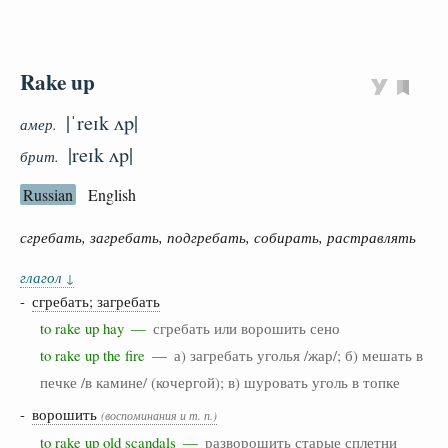
Rake up
|ˈreɪk ʌp|
амер.
|reɪk ʌp|
брит.
Russian
English
сгребать, загребать, подгребать, собирать, растравлять
глагол
↓
-
сгребать; загребать
to rake up hay —
сгребать или ворошить сено
to rake up the fire —
а) загребать уголья /жар/; б) мешать в
печке /в камине/ (кочергой); в) шуровать уголь в топке
-
ворошить
(воспоминания и т. п.)
to rake up old scandals —
разворошить старые сплетни