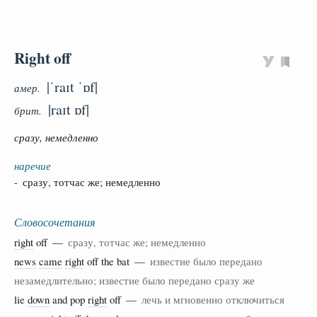
Right off
|ˈraɪt ˈɒf|
амер.
|raɪt ɒf|
брит.
сразу, немедленно
наречие
- сразу, тотчас же; немедленно
Словосочетания
right
off —
сразу, тотчас же; немедленно
news
came
right
off the bat —
известие было передано
незамедлительно; известие было передано сразу же
lie
down
and pop
right
off —
лечь и мгновенно отключиться