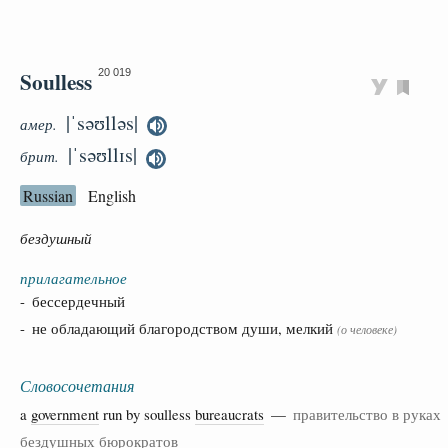
Soulless
20 019
|ˈsəʊlləs|
амер.
|ˈsəʊllɪs|
брит.
Russian
English
бездушный
прилагательное
- бессердечный
- не обладающий благородством души, мелкий
(о человеке)
Словосочетания
a
government
run by soulless
bureaucrats
—
правительство в руках
бездушных бюрократов