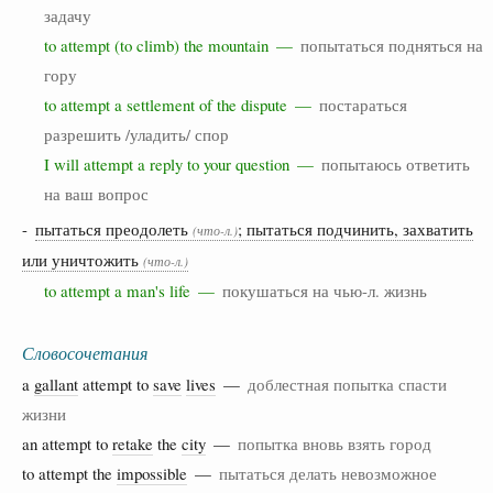
задачу
to attempt (to climb) the mountain —
попытаться подняться на
гору
to attempt a settlement of the dispute —
постараться
разрешить /уладить/ спор
I will attempt a reply to your question —
попытаюсь ответить
на ваш вопрос
-
пытаться преодолеть
; пытаться подчинить, захватить
(что-л.)
или уничтожить
(что-л.)
to attempt a man's life —
покушаться на чью-л. жизнь
Словосочетания
a
gallant
attempt to
save
lives
—
доблестная попытка спасти
жизни
an attempt to
retake
the
city
—
попытка вновь взять город
to attempt the
impossible
—
пытаться делать невозможное