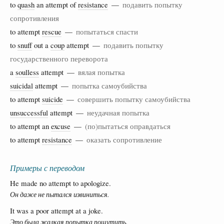
to
quash
an attempt of
resistance
—
подавить попытку
сопротивления
to attempt
rescue
—
попытаться спасти
to
snuff
out a
coup
attempt —
подавить попытку
государственного переворота
a
soulless
attempt —
вялая попытка
suicidal
attempt —
попытка самоубийства
to attempt
suicide
—
совершить попытку самоубийства
unsuccessful
attempt —
неудачная попытка
to attempt an
excuse
—
(по)пытаться оправдаться
to attempt
resistance
—
оказать сопротивление
Примеры с переводом
He made no attempt to apologize.
Он даже не пытался извиниться.
It was a poor attempt at a joke.
Это была жалкая попытка пошутить.