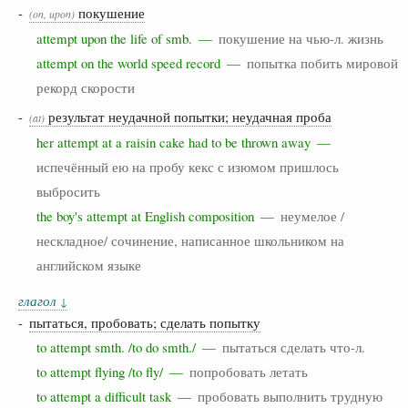
-
покушение
(on, upon)
attempt upon the life of smb. —
покушение на чью-л. жизнь
attempt on the world speed record —
попытка побить мировой
рекорд скорости
-
результат неудачной попытки; неудачная проба
(at)
her attempt at a raisin cake had to be thrown away —
испечённый ею на пробу кекс с изюмом пришлось
выбросить
the boy's attempt at English composition —
неумелое /
нескладное/ сочинение, написанное школьником на
английском языке
глагол
↓
-
пытаться, пробовать; сделать попытку
to attempt smth. /to do smth./ —
пытаться сделать что-л.
to attempt flying /to fly/ —
попробовать летать
to attempt a difficult task —
пробовать выполнить трудную