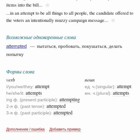
items into the bill...
...in an attempt to be all things to all people, the candidate offered to
the voters an intentionally muzzy campaign message...
Возможные однокоренные слова
— пытаться, пробовать, покушаться, делать
attempted
попытку
Формы слова
verb
noun
attempt
attempt
I/you/we/they:
ед. ч.(singular):
attempts
attempts
he/she/it:
мн. ч.(plural):
attempting
ing ф. (present participle):
attempted
2-я ф. (past tense):
attempted
3-я ф. (past participle):
Дополнение / ошибка
Добавить пример