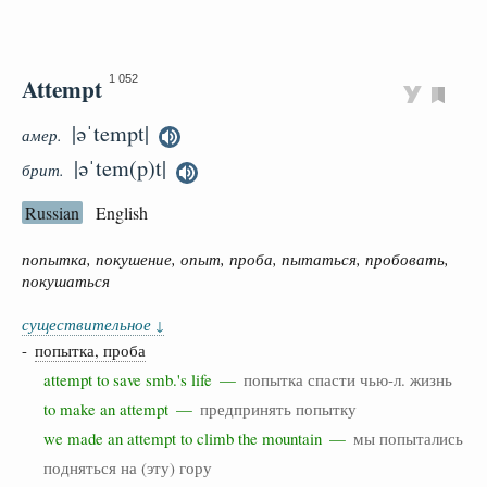
Attempt
1 052
|əˈtempt|
амер.
|əˈtem(p)t|
брит.
Russian
English
попытка, покушение, опыт, проба, пытаться, пробовать,
покушаться
существительное
↓
-
попытка, проба
attempt to save smb.'s life —
попытка спасти чью-л. жизнь
to make an attempt —
предпринять попытку
we made an attempt to climb the mountain —
мы попытались
подняться на (эту) гору