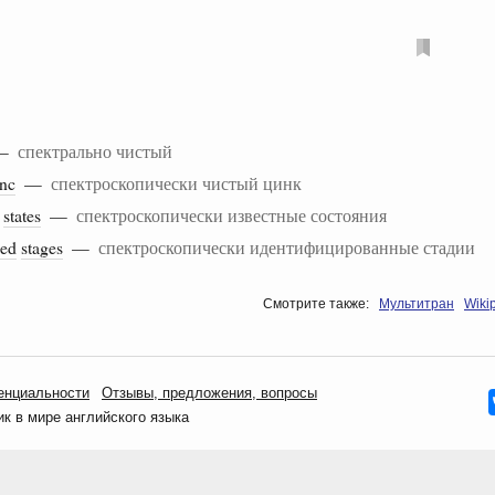
—
спектрально чистый
inc
—
спектроскопически чистый цинк
states
—
спектроскопически известные состояния
ied
stages
—
спектроскопически идентифицированные стадии
Смотрите также:
Мультитран
Wiki
енциальности
Oтзывы, предложения, вопросы
 в мире английского языка