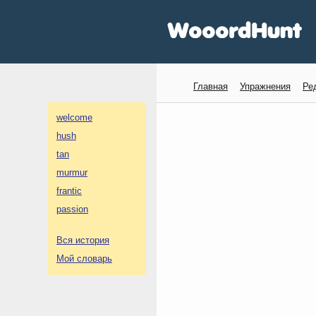
Главная
Упражнения
Ре
welcome
hush
tan
murmur
frantic
passion
Вся история
Мой словарь