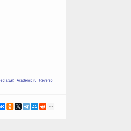
pedia(En)
Academic.ru
Reverso