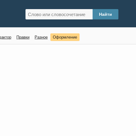
дактор
Правки
Разное
Оформление