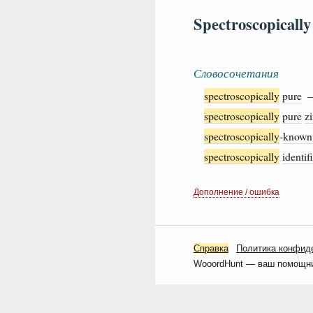
Spectroscopically
Словосочетания
spectroscopically
pure
spectroscopically
pure
z
spectroscopically
-
known
spectroscopically
identif
Дополнение / ошибка
Справка
Политика конфид
WooordHunt — ваш помощник