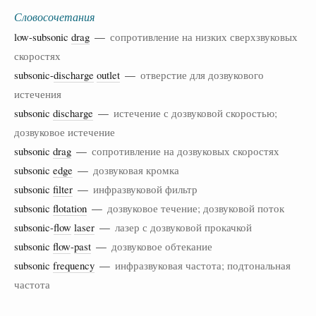
Словосочетания
low-subsonic
drag
—
сопротивление на низких сверхзвуковых
скоростях
subsonic-
discharge
outlet
—
отверстие для дозвукового
истечения
subsonic
discharge
—
истечение с дозвуковой скоростью;
дозвуковое истечение
subsonic
drag
—
сопротивление на дозвуковых скоростях
subsonic
edge
—
дозвуковая кромка
subsonic
filter
—
инфразвуковой фильтр
subsonic
flotation
—
дозвуковое течение; дозвуковой поток
subsonic-
flow
laser
—
лазер с дозвуковой прокачкой
subsonic
flow
-
past
—
дозвуковое обтекание
subsonic
frequency
—
инфразвуковая частота; подтональная
частота