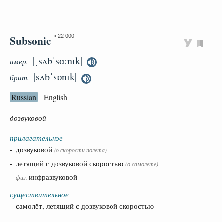
Subsonic
> 22 000
|ˌsʌbˈsɑːnɪk|
амер.
|sʌbˈsɒnɪk|
брит.
Russian
English
дозвуковой
прилагательное
- дозвуковой
(о скорости полёта)
- летящий с дозвуковой скоростью
(о самолёте)
-
инфразвуковой
физ.
существительное
- самолёт, летящий с дозвуковой скоростью