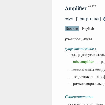
Amplifier
11 849
|ˈæmplɪfaɪər|
амер.
Russian
English
усилитель, линза
существительное
↓
-
эл., радио усилитель
tube amplifier —
ра
-
линза между
(сменная)
- насадочная линза к 
- громкоговоритель, 
Словосочетания
cryoelectronic
amplifie