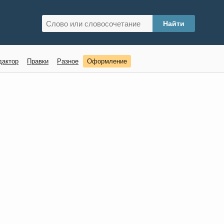
дактор
Правки
Разное
Оформление