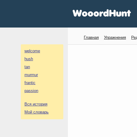
Главная
Упражнения
Ре
welcome
hush
tan
murmur
frantic
passion
Вся история
Мой словарь