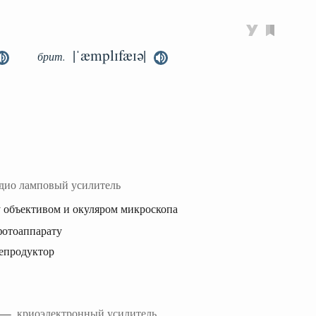
|ˈæmplɪfæɪə|
брит.
дио ламповый усилитель
 объективом и окуляром микроскопа
фотоаппарату
репродуктор
r —
криоэлектронный усилитель