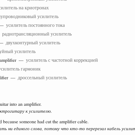
силитель на криотронах
лупроводниковый усилитель
r —
усилитель постоянного тока
—
радиотрансляционный усилитель
r —
двухконтурный усилитель
уйный усилитель
amplifier —
усилитель с частотной коррекцией
усилитель гармоник
lifier —
дроссельный усилитель
itar into an amplifier.
ектрогитару к усилителю.
d because someone had cut the amplifier cable.
ть ни единого слова, потому что кто-то перерезал кабель усилит