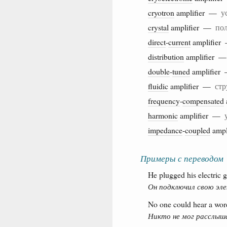
cryotron
amplifier —
у
crystal
amplifier —
по
direct
-
current
amplifie
distribution
amplifier 
double
-
tuned
amplifie
fluidic
amplifier —
стр
frequency
-
compensated
harmonic
amplifier —
impedance
-
coupled
amp
Примеры с переводом
He plugged his electric gu
Он подключил свою эл
No one could hear a wor
Никто не мог расслыша