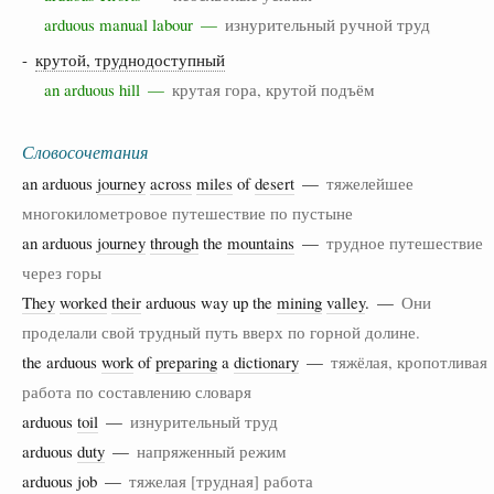
arduous manual labour —
изнурительный ручной труд
-
крутой, труднодоступный
an arduous hill —
крутая гора, крутой подъём
Словосочетания
an arduous
journey
across
miles
of
desert
—
тяжелейшее
многокилометровое путешествие по пустыне
an arduous
journey
through
the
mountains
—
трудное путешествие
через горы
They
worked
their
arduous way up the
mining
valley
. —
Они
проделали свой трудный путь вверх по горной долине.
the arduous
work
of
preparing
a
dictionary
—
тяжёлая, кропотливая
работа по составлению словаря
arduous
toil
—
изнурительный труд
arduous
duty
—
напряженный режим
arduous job —
тяжелая [трудная] работа