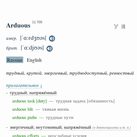
Arduous
11 700
|ˈɑːrdʒʊəs|
амер.
|ˈɑːdjʊəs|
брит.
Russian
English
трудный, крутой, энергичный, труднодоступный, ревностный
прилагательное
↓
-
трудный, напряжённый
arduous task [duty] —
трудная задача [обязанность]
arduous life —
тяжкая жизнь
arduous paths —
трудные пути
-
энергичный; неутомимый; напряжённый
(о деятельности и т. п.)
arduous efforts —
неослабные усилия