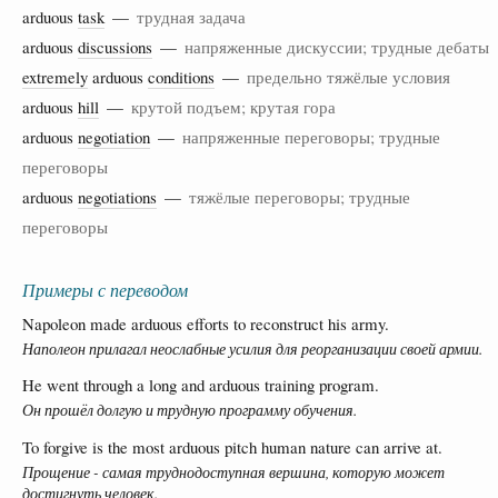
arduous
task
—
трудная задача
arduous
discussions
—
напряженные дискуссии; трудные дебаты
extremely
arduous
conditions
—
предельно тяжёлые условия
arduous
hill
—
крутой подъем; крутая гора
arduous
negotiation
—
напряженные переговоры; трудные
переговоры
arduous
negotiations
—
тяжёлые переговоры; трудные
переговоры
Примеры с переводом
Napoleon made arduous efforts to reconstruct his army.
Наполеон прилагал неослабные усилия для реорганизации своей армии.
He went through a long and arduous training program.
Он прошёл долгую и трудную программу обучения.
To forgive is the most arduous pitch human nature can arrive at.
Прощение - самая труднодоступная вершина, которую может
достигнуть человек.