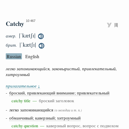
Catchy
10 467
|ˈkætʃɪ|
амер.
|ˈkætʃɪ|
брит.
Russian
English
легко запоминающийся, заковыристый, привлекательный,
хитроумный
прилагательное
↓
-
броский, привлекающий внимание; привлекательный
catchy title —
броский заголовок
- легко запоминающийся
(о мелодии и т. п.)
-
обманчивый; каверзный; хитроумный
catchy question —
каверзный вопрос, вопрос с подвохом