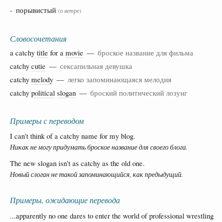
- порывистый
(о ветре)
Словосочетания
a catchy
title
for a
movie
—
броское название для фильма
catchy
cutie
—
сексапильная девушка
catchy
melody
—
легко запоминающаяся мелодия
catchy
political
slogan
—
броский политический лозунг
Примеры с переводом
I can't think of a catchy name for my blog.
Никак не могу придумать броское название для своего блога.
The new slogan isn't as catchy as the old one.
Новый слоган не такой запоминающийся, как предыдущий.
Примеры, ожидающие перевода
...apparently no one dares to enter the world of professional wrestling