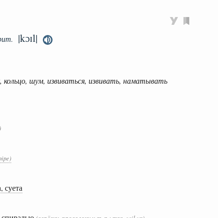
|kɔɪl|
рит.
, кольцо, шум, извиваться, извивать, наматывать
)
pipe)
, суета
, спиралью
(верёвку, проволоку и т. п.; тж. coil up)