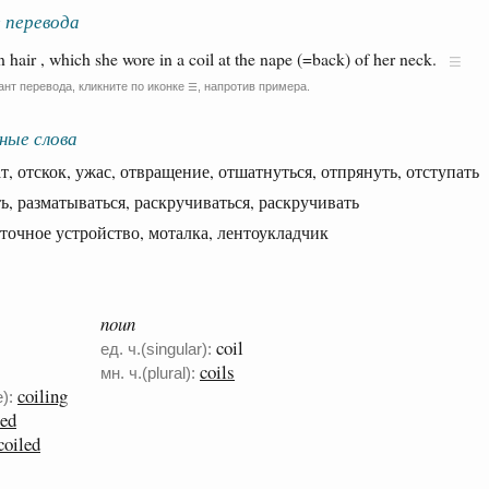
 перевода
 hair , which she wore in a coil at the nape (=back) of her neck.
ант перевода, кликните по иконке
, напротив примера.
☰
ные слова
, отскок, ужас, отвращение, отшатнуться, отпрянуть, отступать
 разматываться, раскручиваться, раскручивать
чное устройство, моталка, лентоукладчик
noun
coil
ед. ч.(singular):
coils
мн. ч.(plural):
coiling
):
led
coiled