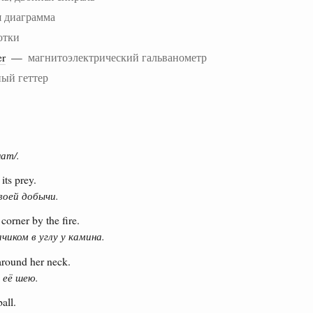
я диаграмма
отки
er
—
магнитоэлектрический гальванометр
ый геттер
ат/.
its prey.
воей добычи.
corner by the fire.
чиком в углу у камина.
around her neck.
 её шею.
all.