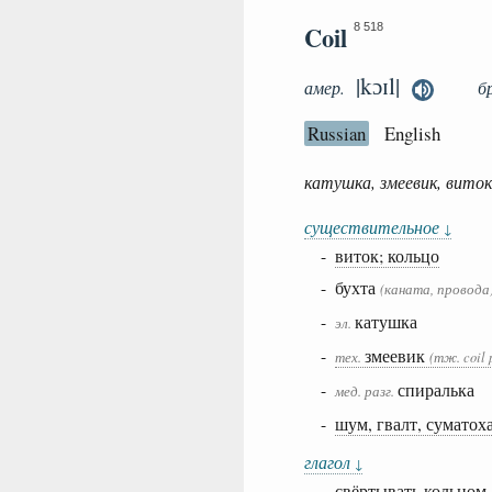
Coil
8 518
|kɔɪl|
амер.
б
Russian
English
катушка, змеевик, виток
существительное
↓
-
виток; кольцо
- бухта
(каната, провода
-
катушка
эл.
-
змеевик
тех.
(тж. coil 
-
спиралька
мед.
разг.
-
шум, гвалт, суматоха
глагол
↓
- свёртывать кольцом