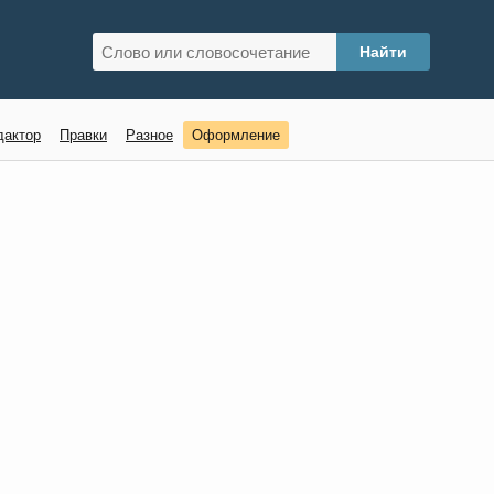
дактор
Правки
Разное
Оформление