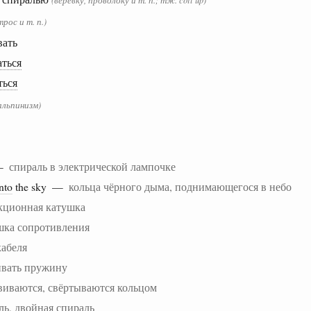
трос и т. п.)
вать
аться
ться
альпинизм)
—
спираль в электрической лампочке
nto
the sky —
кольца чёрного дыма, поднимающегося в небо
кционная катушка
шка сопротивления
кабеля
ивать пружину
виваются, свёртываются кольцом
ль, двойная спираль