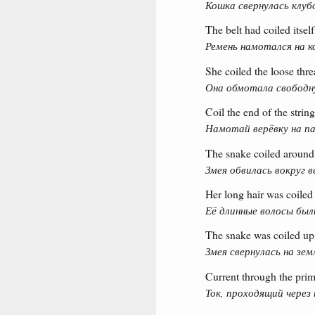
Кошка свернулась клуб
The belt had coiled itsel
Ремень намотался на ко
She coiled the loose thre
Она обмотала свободну
Coil the end of the string
Намотай верёвку на па
The snake coiled around 
Змея обвилась вокруг в
Her long hair was coiled u
Её длинные волосы был
The snake was coiled up 
Змея свернулась на зем
Current through the prima
Ток, проходящий через