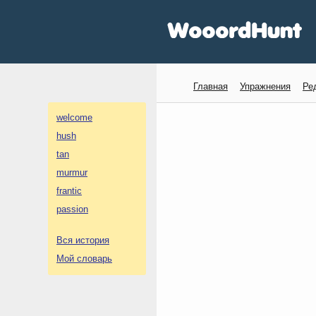
Главная
Упражнения
Ре
welcome
hush
tan
murmur
frantic
passion
Вся история
Мой словарь