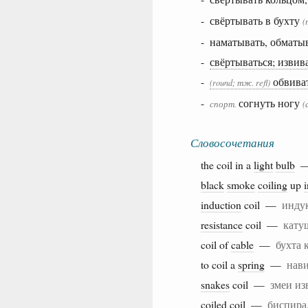
- свёртывать в бухту
(
- наматывать, обматы
-
свёртываться; извив
-
обвива
(round; тж. refl)
-
согнуть ногу
спорт.
(
Словосочетания
the coil in a
light
bulb
black
smoke
coiling
up
i
induction
coil —
инду
resistance
coil —
кату
coil of
cable
—
бухта 
to coil a
spring
—
нав
snakes
coil —
змеи из
coiled
coil —
биспира