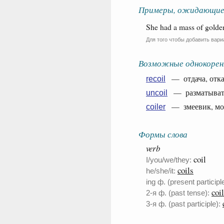
Примеры, ожидающие
She had a mass of golden
Для того чтобы добавить вари
Возможные однокорен
— отдача, откат
recoil
— разматывать,
uncoil
— змеевик, мото
coiler
Формы слова
verb
coil
I/you/we/they:
coils
he/she/it:
ing ф. (present participle
coi
2-я ф. (past tense):
3-я ф. (past participle):