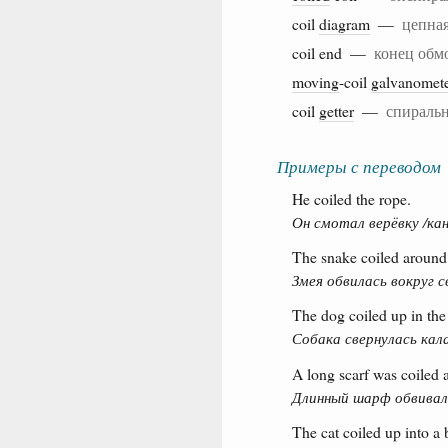
coil
diagram
—
цепна
coil end —
конец обм
moving
-coil
galvanomet
coil
getter
—
спиральн
Примеры с переводом
He coiled the rope.
Он смотал верёвку /кан
The snake coiled around 
Змея обвилась вокруг с
The dog coiled up in the 
Собака свернулась кала
A long scarf was coiled 
Длинный шарф обвивал
The cat coiled up into a b