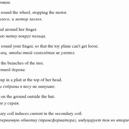
очком.
f round the wheel, stopping the motor.
лесо, и мотор заглох.
ad around her finger.
ю нитку вокруг пальца.
 round your finger, so that the toy plane can't get loose.
лец, чтобы твой самолётик не улетел.
the branches of the tree.
етвей дерева.
p in a plait at the top of her head.
и собраны в косу на макушке.
on the ground outside the hut.
ле у сарая.
ry coil induces current in the secondary coil.
 первичную обмотку (трансформатора), индуцирует ток во втори