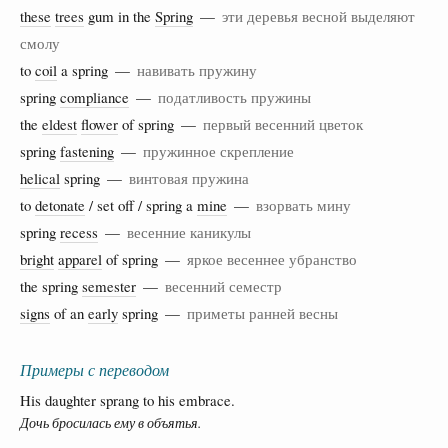
these
trees
gum in the
Spring
—
эти деревья весной выделяют
смолу
to
coil
a spring —
навивать пружину
spring
compliance
—
податливость пружины
the
eldest
flower
of spring —
первый весенний цветок
spring
fastening
—
пружинное скрепление
helical
spring —
винтовая пружина
to
detonate
/ set off / spring a
mine
—
взорвать мину
spring
recess
—
весенние каникулы
bright
apparel
of spring —
яркое весеннее убранство
the spring
semester
—
весенний семестр
signs
of an
early
spring —
приметы ранней весны
Примеры с переводом
His daughter sprang to his embrace.
Дочь бросилась ему в объятья.