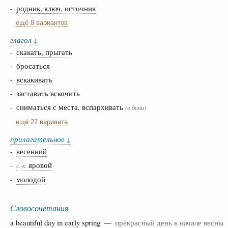
-
родник, ключ, источник
ещё 8 вариантов
глагол
↓
-
скакать, прыгать
-
бросаться
-
вскакивать
- заставить вскочить
- сниматься с места, вспархивать
(о дичи)
ещё 22 варианта
прилагательное
↓
-
весенний
-
яровой
с.-х.
-
молодой
Словосочетания
a
beautiful
day in
early
spring —
прекрасный день в начале весны