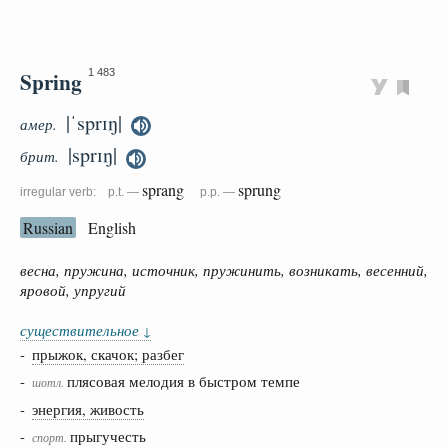
Spring
1 483
|ˈsprɪŋ|
амер.
|sprɪŋ|
брит.
sprang
sprung
irregular verb: p.t. —
p.p. —
Russian
English
весна, пружина, источник, пружинить, возникать, весенний,
яровой, упругий
существительное
↓
-
прыжок, скачок; разбег
-
плясовая мелодия в быстром темпе
шотл.
-
энергия, живость
-
прыгучесть
спорт.