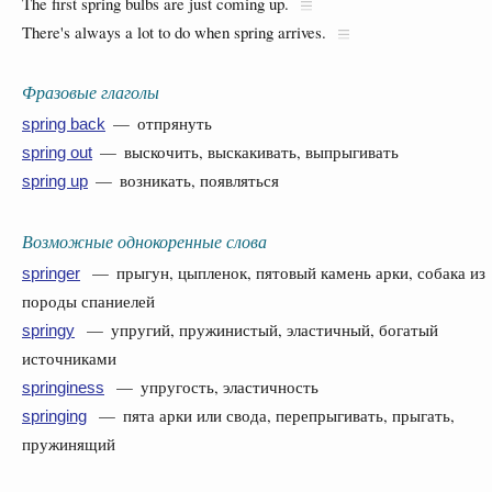
The first spring bulbs are just coming up.
There's always a lot to do when spring arrives.
Фразовые глаголы
— отпрянуть
spring back
— выскочить, выскакивать, выпрыгивать
spring out
— возникать, появляться
spring up
Возможные однокоренные слова
— прыгун, цыпленок, пятовый камень арки, собака из
springer
породы спаниелей
— упругий, пружинистый, эластичный, богатый
springy
источниками
— упругость, эластичность
springiness
— пята арки или свода, перепрыгивать, прыгать,
springing
пружинящий