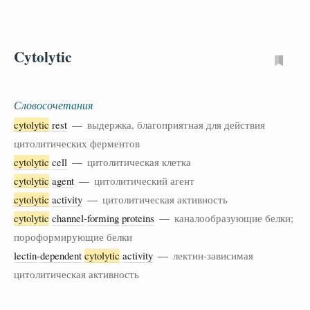
Cytolytic
Словосочетания
cytolytic
rest
—
выдержка, благоприятная для действия
цитолитических ферментов
cytolytic
cell
—
цитолитическая клетка
cytolytic
agent
—
цитолитический агент
cytolytic
activity
—
цитолитическая активность
cytolytic
channel
-
forming
proteins
—
каналообразующие белки;
пороформирующие белки
lectin
-
dependent
cytolytic
activity
—
лектин-зависимая
цитолитическая активность