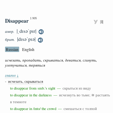
Disappear
1 905
|ˌdɪsəˈpɪr|
амер.
|dɪsəˈpɪə|
брит.
Russian
English
исчезать, пропадать, скрываться, деваться, сгинуть,
улетучиться, теряться
глагол
↓
-
исчезать, скрываться
to disappear from smb.'s sight —
скрыться из виду
to disappear in the darkness —
исчезнуть во тьме; ≅ растаять
в темноте
to disappear in /into/ the crowd —
смешаться с толпой