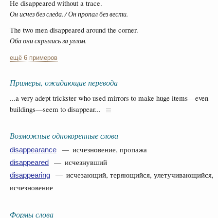
He disappeared without a trace.
Он исчез без следа. / Он пропал без вести.
The two men disappeared around the corner.
Оба они скрылись за углом.
ещё 6 примеров
Примеры, ожидающие перевода
...a very adept trickster who used mirrors to make huge items—even
buildings—seem to disappear...
Возможные однокоренные слова
— исчезновение, пропажа
disappearance
— исчезнувший
disappeared
— исчезающий, теряющийся, улетучивающийся,
disappearing
исчезновение
Формы слова