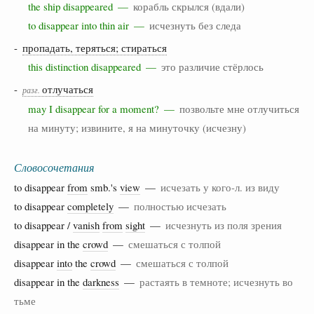
the ship disappeared —
корабль скрылся (вдали)
to disappear into thin air —
исчезнуть без следа
-
пропадать, теряться; стираться
this distinction disappeared —
это различие стёрлось
-
отлучаться
разг.
may I disappear for a moment? —
позвольте мне отлучиться
на минуту; извините, я на минуточку (исчезну)
Словосочетания
to disappear
from
smb.'s
view
—
исчезать у кого-л. из виду
to disappear
completely
—
полностью исчезать
to disappear /
vanish
from
sight
—
исчезнуть из поля зрения
disappear in the
crowd
—
смешаться с толпой
disappear
into
the
crowd
—
смешаться с толпой
disappear in the
darkness
—
растаять в темноте; исчезнуть во
тьме