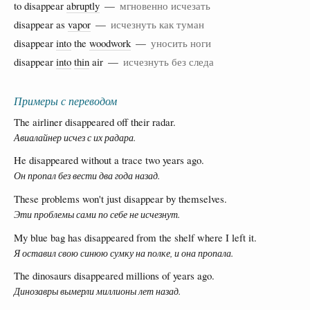
to disappear
abruptly
—
мгновенно исчезать
disappear as
vapor
—
исчезнуть как туман
disappear
into
the
woodwork
—
уносить ноги
disappear
into
thin
air —
исчезнуть без следа
Примеры с переводом
The airliner disappeared off their radar.
Авиалайнер исчез с их радара.
He disappeared without a trace two years ago.
Он пропал без вести два года назад.
These problems won't just disappear by themselves.
Эти проблемы сами по себе не исчезнут.
My blue bag has disappeared from the shelf where I left it.
Я оставил свою синюю сумку на полке, и она пропала.
The dinosaurs disappeared millions of years ago.
Динозавры вымерли миллионы лет назад.