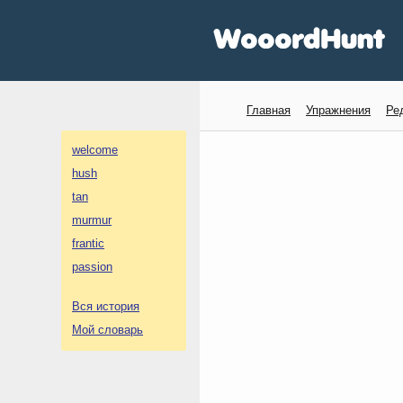
Главная
Упражнения
Ре
welcome
hush
tan
murmur
frantic
passion
Вся история
Мой словарь