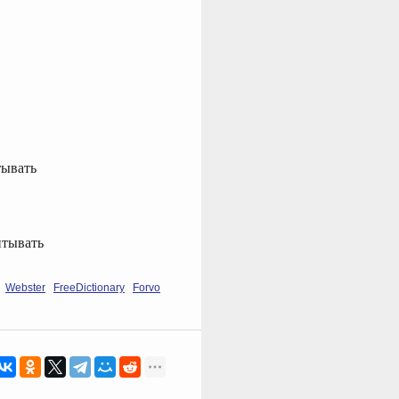
тывать
итывать
Webster
FreeDictionary
Forvo