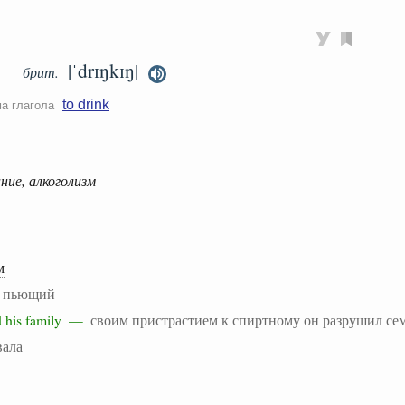
|ˈdrɪŋkɪŋ|
брит.
to drink
ма глагола
ние, алкоголизм
м
—
пьющий
ed his family —
своим пристрастием к спиртному он разрушил се
вала