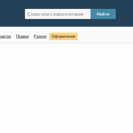
дактор
Правки
Разное
Оформление