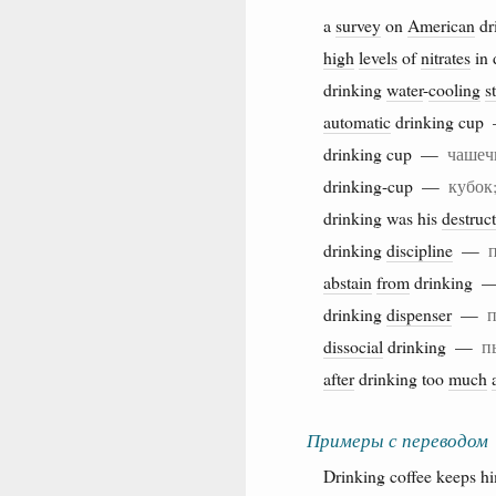
a
survey
on
American
dr
high
levels
of
nitrates
in 
drinking
water
-
cooling
s
automatic
drinking cu
drinking cup —
чашеч
drinking-cup —
кубок
drinking was his
destruc
drinking
discipline
—
abstain
from
drinking
drinking
dispenser
—
п
dissocial
drinking —
п
after
drinking too
much
Примеры с переводом
Drinking coffee keeps h