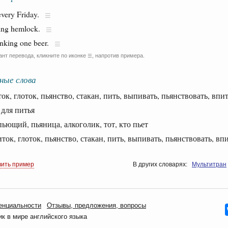
very Friday.
king hemlock.
inking one beer.
ант перевода, кликните по иконке
, напротив примера.
☰
ные слова
, глоток, пьянство, стакан, пить, выпивать, пьянствовать, впи
ля питья
щий, пьяница, алкоголик, тот, кто пьет
к, глоток, пьянство, стакан, пить, выпивать, пьянствовать, вп
вить пример
В других словарях:
Мультитран
енциальности
Oтзывы, предложения, вопросы
 в мире английского языка