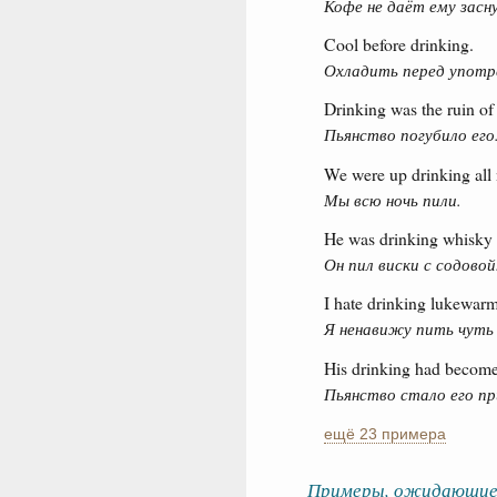
Кофе не даёт ему засн
Cool before drinking.
Охладить перед употр
Drinking was the ruin of
Пьянство погубило его
We were up drinking all 
Мы всю ночь пили.
He was drinking whisky 
Он пил виски с содовой
I hate drinking lukewarm
Я ненавижу пить чуть
His drinking had become
Пьянство стало его пр
ещё 23 примера
Примеры, ожидающие