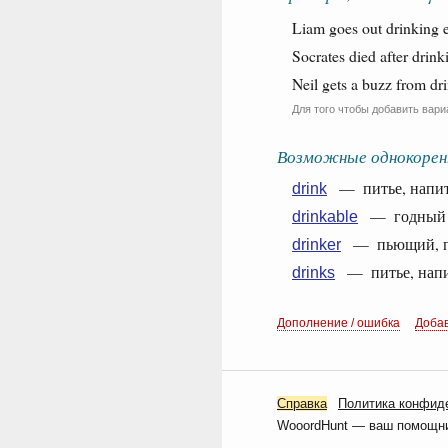
Liam goes out drinking e
Socrates died after drin
Neil gets a buzz from dr
Для того чтобы добавить вари
Возможные однокорен
— питье, напиток
drink
— годный д
drinkable
— пьющий, пью
drinker
— питье, напито
drinks
Дополнение / ошибка
Доба
Справка
Политика конфид
WooordHunt — ваш помощник