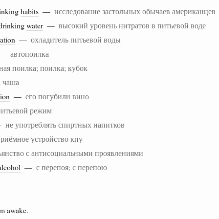
inking
habits
—
исследование застольных обычаев американцев
drinking
water
—
высокий уровень нитратов в питьевой воде
tation
—
охладитель питьевой воды
p —
автопоилка
ная поилка; поилка; кубок
; чаша
tion
—
его погубили вино
питьевой режим
 —
не употреблять спиртных напитков
риёмное устройство кпу
ьянство с антисоциальными проявлениями
alcohol
—
с перепоя; с перепою
im awake.