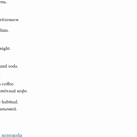
уть.
еблением.
 him.
.
night.
and soda.
.
 coffee.
 тёплый кофе.
 habitual.
ивычкой.
 перевода