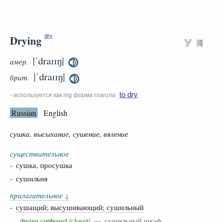
Drying
dry
|ˈdraɪɪŋ|
амер.
|ˈdraɪɪŋ|
брит.
to dry
- используется как ing форма глагола
Russian
English
сушка, высыхание, сушение, вяление
существительное
- сушка, просушка
- сушильня
прилагательное
↓
-
сушащий; высушивающий; сушильный
drying cupboard /closet/ —
сушильный шкаф