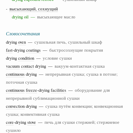
-
высыхающий, сохнущий
drying oil —
высыхающее масло
Словосочетания
drying
oven
—
сушильная печь, сушильный шкаф
fast
-drying
coatings
—
быстросохнущие покрытия
drying
condition
—
условие сушки
vacuum
contact
drying —
вакуум-контактная сушка
continuous
drying —
непрерывная сушка; сушка в потоке;
поточная сушка
continuous
freeze
-drying
facilities
—
оборудование для
непрерывной сублимационной сушки
convection
drying —
сушка путём конвекции; конвекционная
сушка; конвективная сушка
core
-drying
stove
—
печь для сушки стержней; стержневое
сушило