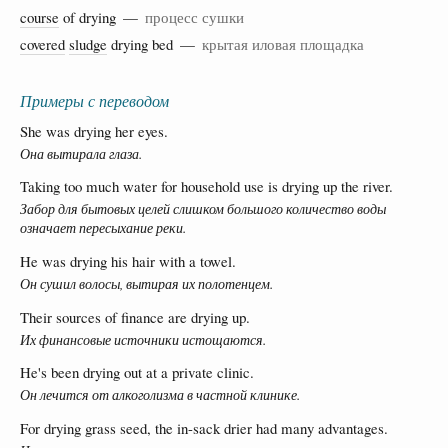
course
of drying —
процесс сушки
covered
sludge
drying bed —
крытая иловая площадка
Примеры с переводом
She was drying her eyes.
Она вытирала глаза.
Taking too much water for household use is drying up the river.
Забор для бытовых целей слишком большого количество воды
означает пересыхание реки.
He was drying his hair with a towel.
Он сушил волосы, вытирая их полотенцем.
Their sources of finance are drying up.
Их финансовые источники истощаются.
He's been drying out at a private clinic.
Он лечится от алкоголизма в частной клинике.
For drying grass seed, the in-sack drier had many advantages.