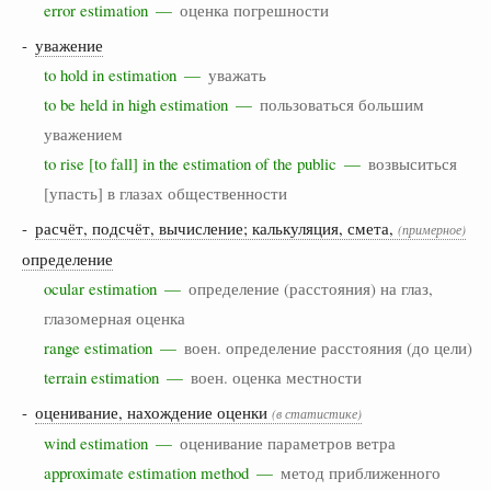
error estimation —
оценка погрешности
-
уважение
to hold in estimation —
уважать
to be held in high estimation —
пользоваться большим
уважением
to rise [to fall] in the estimation of the public —
возвыситься
[упасть] в глазах общественности
-
расчёт, подсчёт, вычисление; калькуляция, смета,
(примерное)
определение
ocular estimation —
определение (расстояния) на глаз,
глазомерная оценка
range estimation —
воен. определение расстояния (до цели)
terrain estimation —
воен. оценка местности
-
оценивание, нахождение оценки
(в статистике)
wind estimation —
оценивание параметров ветра
approximate estimation method —
метод приближенного