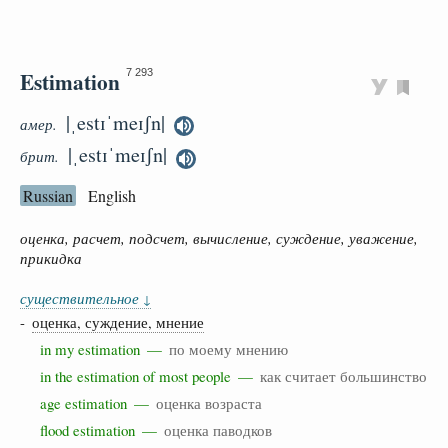
Estimation
7 293
|ˌestɪˈmeɪʃn|
амер.
|ˌestɪˈmeɪʃn|
брит.
Russian
English
оценка, расчет, подсчет, вычисление, суждение, уважение,
прикидка
существительное
↓
-
оценка, суждение, мнение
in my estimation —
по моему мнению
in the estimation of most people —
как считает большинство
age estimation —
оценка возраста
flood estimation —
оценка паводков