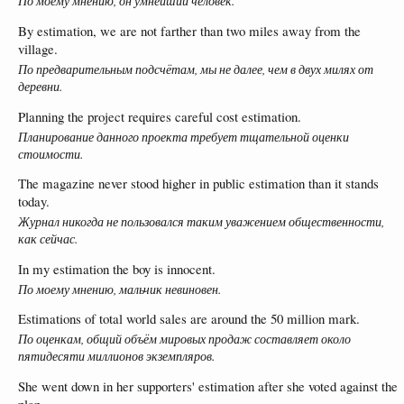
По моему мнению, он умнейший человек.
By estimation, we are not farther than two miles away from the
village.
По предварительным подсчётам, мы не далее, чем в двух милях от
деревни.
Planning the project requires careful cost estimation.
Планирование данного проекта требует тщательной оценки
стоимости.
The magazine never stood higher in public estimation than it stands
today.
Журнал никогда не пользовался таким уважением общественности,
как сейчас.
In my estimation the boy is innocent.
По моему мнению, мальчик невиновен.
Estimations of total world sales are around the 50 million mark.
По оценкам, общий объём мировых продаж составляет около
пятидесяти миллионов экземпляров.
She went down in her supporters' estimation after she voted against the
plan.