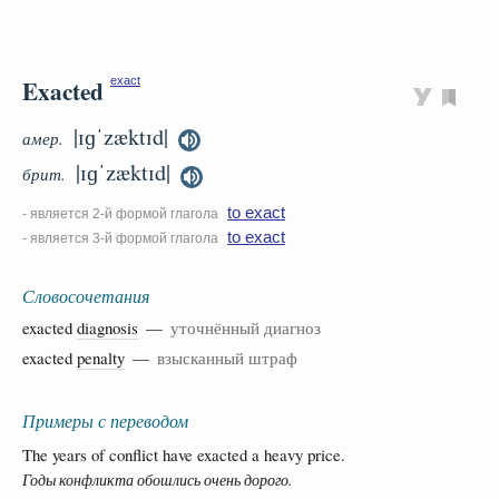
Exacted
exact
|ɪɡˈzæktɪd|
амер.
|ɪɡˈzæktɪd|
брит.
to exact
- является 2-й формой глагола
to exact
- является 3-й формой глагола
Словосочетания
exacted
diagnosis
—
уточнённый диагноз
exacted
penalty
—
взысканный штраф
Примеры с переводом
The years of conflict have exacted a heavy price.
Годы конфликта обошлись очень дорого.