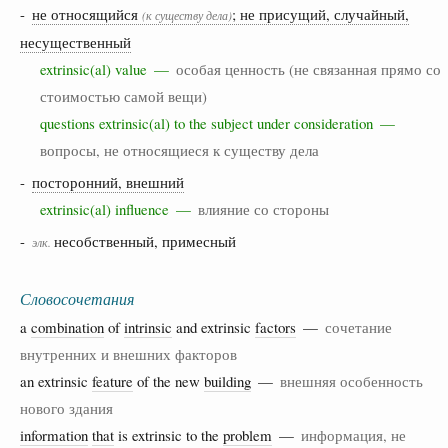
-
не относящийся
; не присущий, случайный,
(к существу дела)
несущественный
extrinsic(al) value —
особая ценность (не связанная прямо со
стоимостью самой вещи)
questions extrinsic(al) to the subject under consideration —
вопросы, не относящиеся к существу дела
-
посторонний, внешний
extrinsic(al) influence —
влияние со стороны
-
несобственный, примесный
элк.
Словосочетания
a
combination
of
intrinsic
and extrinsic
factors
—
сочетание
внутренних и внешних факторов
an extrinsic
feature
of the new
building
—
внешняя особенность
нового здания
information
that
is extrinsic to the
problem
—
информация, не