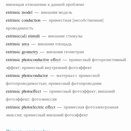
имеющая отношение к данной проблеме
extrinsic
model
—
внешняя модель
extrinsic
conduction
—
приместная [несобственная]
проводимость
extrinsic(al)
stimuli
—
внешние стимулы
extrinsic
area
—
внешняя площадь
extrinsic
geometry
—
внешняя геометрия
extrinsic
photoconductive
effect
—
примесный фоторезистивный
эффект; примесный внутренний фотоэффект
extrinsic
photoconductor
—
материал с примесной
фотопроводимостью; примесный фотопроводник
extrinsic
photoeffect
—
примесный фотоэффект; внешний
фотоэффект; фотоэмиссия
extrinsic
photoelectric
effect
—
примесная фотоэлектронная
эмиссия; примесный внешний фотоэффект