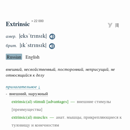
Extrinsic
> 22 000
|eksˈtrɪnsɪk|
амер.
|ɪkˈstrɪnsɪk|
брит.
Russian
English
внешний, несвойственный, посторонний, неприсущий, не
относящийся к делу
прилагательное
↓
-
внешний, наружный
extrinsic(al) stimuli [advantages] —
внешние стимулы
[преимущества]
extrinsic(al) muscles —
анат. мышцы, прикрепляющиеся к
туловищу и конечностям