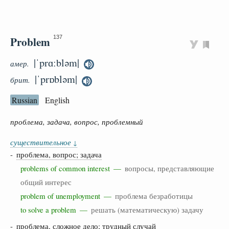
Problem
137
|ˈprɑːbləm|
амер.
|ˈprɒbləm|
брит.
Russian
English
проблема, задача, вопрос, проблемный
существительное
↓
-
проблема, вопрос; задача
problems of common interest —
вопросы, представляющие
общий интерес
problem of unemployment —
проблема безработицы
to solve a problem —
решать (математическую) задачу
-
проблема, сложное дело; трудный случай