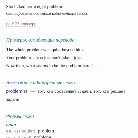
She licked her weight problem.
Она справилась со своим избыточным весом.
ещё 23 примера
Примеры, ожидающие перевода
The whole problem was quite beyond him.
Your problem is you just can't take a joke.
Now then, what seems to be the problem here?
Возможные однокоренные слова
— тот, кто составляет задачи, тот, кто решает
problemist
задачи
Формы слова
noun
problem
ед. ч.(singular):
problems
мн. ч.(plural):