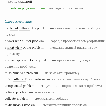
-
прикладной
вчт.
problem programmer —
прикладной программист
Словосочетания
the
broad
outlines
of a problem —
описание проблемы в общих
чертах
a
town
with
a
litter
problem —
город с проблемой замусоривания
a
short
view
of the problem —
недальновидный взгляд на эту
проблему
a
sound
approach
to the problem —
правильный подход к
решению проблемы
to be
blind
to a problem —
не замечать проблему
to be
buffaloed
by a problem —
не знать, как решить проблему
complicated
problem —
запутанный вопрос, сложная проблема
definite
problem —
ясная задача
delicate
problem —
деликатная проблема
to
diagnose
a problem —
выявлять причину проблемы