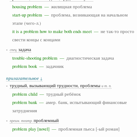
housing problem —
жилищная проблема
start-up problem —
проблема, возникающая на начальном
этапе (чего-л.)
it is a problem how to make both ends meet —
не так-то просто
свести концы с концами
-
задача
спец.
trouble-shooting problem —
диагностическая задача
problem book —
задачник
прилагательное
↓
-
трудный, вызывающий трудности, проблемы
и т. п.
problem child —
трудный ребёнок
problem bank —
амер. банк, испытывающий финансовые
затруднения
-
проблемный
преим.
театр.
problem play [novel] —
проблемная пьеса [-ый роман]