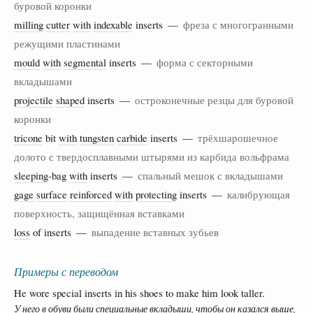
буровой коронки
milling
cutter
with
indexable
inserts —
фреза с многогранными
режущими пластинами
mould
with
segmental
inserts —
форма с секторными
вкладышами
projectile
shaped
inserts —
остроконечные резцы для буровой
коронки
tricone
bit
with
tungsten
carbide
inserts —
трёхшарошечное
долото с твердосплавными штырями из карбида вольфрама
sleeping
-bag
with
inserts —
спальный мешок с вкладышами
gage
surface
reinforced
with
protecting
inserts —
калибрующая
поверхность, защищённая вставками
loss
of inserts —
выпадение вставных зубьев
Примеры с переводом
He wore special inserts in his shoes to make him look taller.
У него в обуви были специальные вкладыши, чтобы он казался выше,