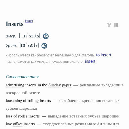
Inserts
insert
|ˌɪnˈsɜːts|
амер.
|ɪnˈsɜːts|
брит.
to insert
- используется как present tense(he/she/it) для глагола
insert
- используется как мн.ч. для существительного
Словосочетания
advertising
inserts in the
Sunday
paper
—
рекламные вкладыши в
воскресной газете
loosening
of
rolling
inserts —
ослабление крепления вставных
зубьев шарошки
loss
of
roller
inserts —
выпадение вставных зубьев шарошки
low
offset
inserts —
твердосплавные резцы малой длины для