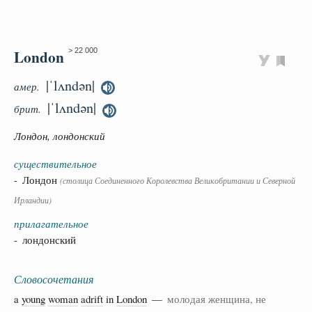
London
> 22 000
|ˈlʌndən|
амер.
|ˈlʌndən|
брит.
Лондон, лондонский
существительное
- Лондон
(столица Соединенного Королевства Великобритании и Северной
Ирландии)
прилагательное
- лондонский
Словосочетания
a
young
woman
adrift
in
London
—
молодая женщина, не