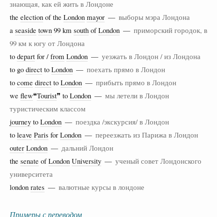
знающая, как ей жить в Лондоне
the
election
of the
London
mayor
—
выборы мэра Лондона
a
seaside
town
99 km
south
of
London
—
приморский городок, в
99 км к югу от Лондона
to
depart
for /
from
London
—
уезжать в Лондон / из Лондона
to go
direct
to
London
—
поехать прямо в Лондон
to
come
direct
to
London
—
прибыть прямо в Лондон
we
flew
❝
Tourist
❞ to
London
—
мы летели в Лондон
туристическим классом
journey
to
London
—
поездка /экскурсия/ в Лондон
to
leave
Paris
for
London
—
переезжать из Парижа в Лондон
outer
London
—
дальний Лондон
the
senate
of
London
University
—
ученый совет Лондонского
университета
london
rates
—
валютные курсы в лондоне
Примеры с переводом